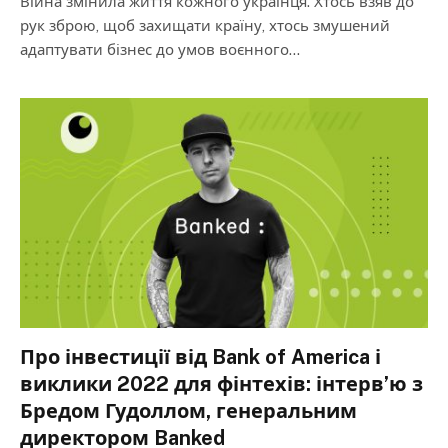
Війна змінила життя кожного українця. Хтось взяв до
рук зброю, щоб захищати країну, хтось змушений
адаптувати бізнес до умов воєнного…
Про інвестиції від Bank of America і
виклики 2022 для фінтехів: інтерв’ю з
Бредом Гудоллом, генеральним
директором Banked