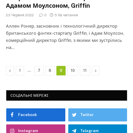
Адамом Моулсоном, Griffin
23 Червня 2022
0
5 Хв читання
Аллен Ронер, засновник і технологічний директор
британського фінтех-стартапу Griffin, і Адам Моулсон,
комерційний директор Griffin, з якими ми зустрілись
на…
Previous
…
Next
1
7
8
9
10
11
СОЦІАЛЬНІ МЕРЕЖІ
Facebook
Twitter
Instagram
Telegram