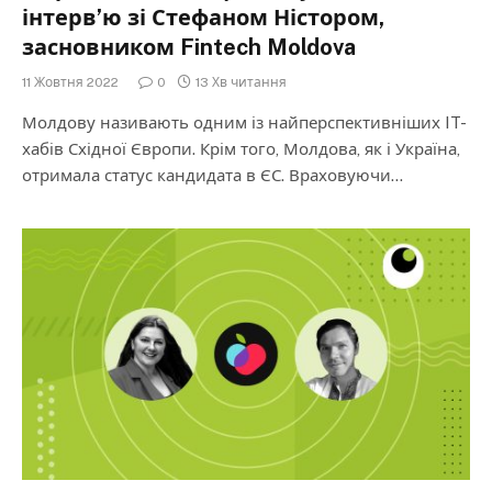
інтерв’ю зі Стефаном Ністором,
засновником Fintech Moldova
11 Жовтня 2022
0
13 Хв читання
Молдову називають одним із найперспективніших IT-
хабів Східної Європи. Крім того, Молдова, як і Україна,
отримала статус кандидата в ЄС. Враховуючи…