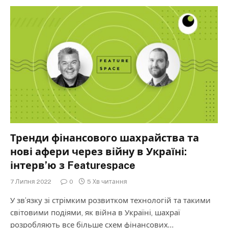
Тренди фінансового шахрайства та
нові афери через війну в Україні:
інтерв’ю з Featurespace
7 Липня 2022
0
5 Хв читання
У зв’язку зі стрімким розвитком технологій та такими
світовими подіями, як війна в Україні, шахраї
розробляють все більше схем фінансових…