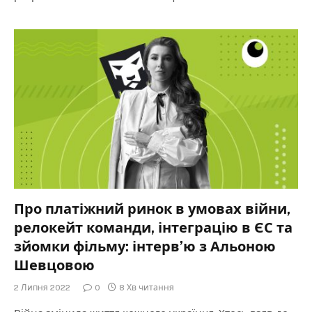
Про платіжний ринок в умовах війни,
релокейт команди, інтеграцію в ЄС та
зйомки фільму: інтерв’ю з Альоною
Шевцовою
2 Липня 2022
0
8 Хв читання