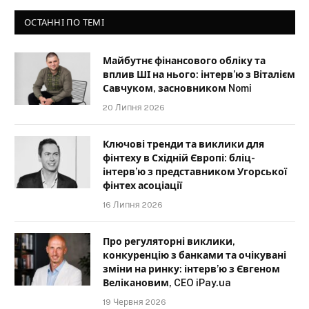
ОСТАННІ ПО ТЕМІ
Майбутнє фінансового обліку та
вплив ШІ на нього: інтерв’ю з Віталієм
Савчуком, засновником Nomi
20 Липня 2026
Ключові тренди та виклики для
фінтеху в Східній Європі: бліц-
інтерв’ю з представником Угорської
фінтех асоціації
16 Липня 2026
Про регуляторні виклики,
конкуренцію з банками та очікувані
зміни на ринку: інтерв’ю з Євгеном
Велікановим, CEO iPay.ua
19 Червня 2026