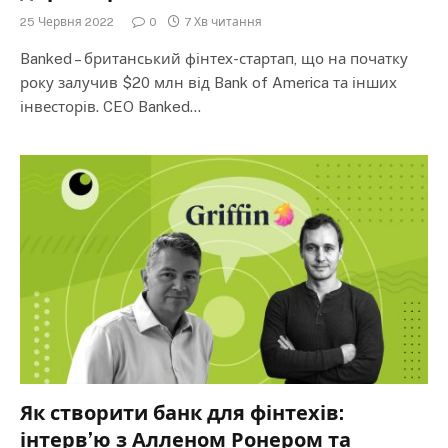
25 Червня 2022
0
7 Хв читання
Banked – британський фінтех-стартап, що на початку
року залучив $20 млн від Bank of America та інших
інвесторів. CEO Banked…
Як створити банк для фінтехів:
інтерв’ю з Алленом Ронером та