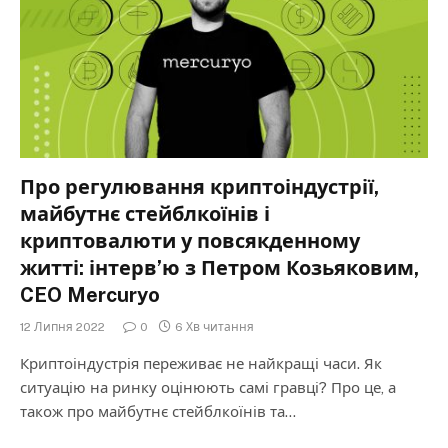
Про регулювання криптоіндустрії,
майбутнє стейблкоїнів і
криптовалюти у повсякденному
житті: інтерв’ю з Петром Козьяковим,
CEO Mercuryo
12 Липня 2022
0
6 Хв читання
Криптоіндустрія переживає не найкращі часи. Як
ситуацію на ринку оцінюють самі гравці? Про це, а
також про майбутнє стейблкоїнів та…