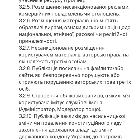
учасників ресурсу (тролінг).
3.2.5. Розміщення несанкціонованої реклами,
комерційних повідомлень чи оголошень.
3.2.6. Розміщення матеріалів, що містять
образливі вирази, ознаки дискримінації щодо
національної, етнічної, расової чи релігійної
приналежності.
3.2.7. Несанкціоноване розміщення
користувачем матеріалів, авторські права на
які належать третім особам.
3.2.8. Публікація посилань на файли та/або
сайти, які безпосередньо порушують або
сприяють порушенню авторських прав третіх
осіб.
3.2.9. Створення облікових записів, в яких ім’я
користувача імітує службові імена
(Адміністратор, Модератор тощо).
3.2.10. Публікація закликів до насильницької
зміни чи повалення конституційного ладу,
захоплення державної влади; до зміни
державного кордону України; до погромів,