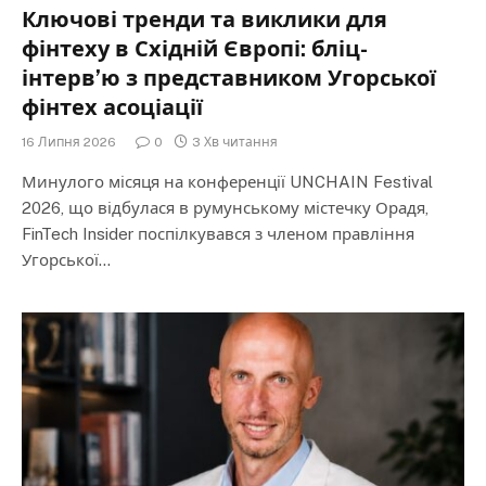
Ключові тренди та виклики для
фінтеху в Східній Європі: бліц-
інтерв’ю з представником Угорської
фінтех асоціації
16 Липня 2026
0
3 Хв читання
Минулого місяця на конференції UNCHAIN Festival
2026, що відбулася в румунському містечку Орадя,
FinTech Insider поспілкувався з членом правління
Угорської…