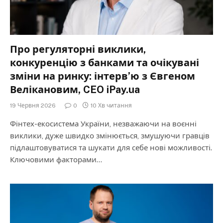
Про регуляторні виклики,
конкуренцію з банками та очікувані
зміни на ринку: інтерв’ю з Євгеном
Велікановим, CEO iPay.ua
19 Червня 2026
0
10 Хв читання
Фінтех-екосистема України, незважаючи на воєнні
виклики, дуже швидко змінюється, змушуючи гравців
підлаштовуватися та шукати для себе нові можливості.
Ключовими факторами…