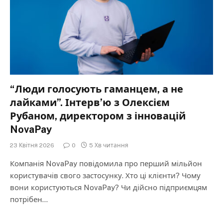
“Люди голосують гаманцем, а не
лайками”. Інтерв’ю з Олексієм
Рубаном, директором з інновацій
NovaPay
23 Квітня 2026
0
5 Хв читання
Компанія NovaPay повідомила про перший мільйон
користувачів свого застосунку. Хто ці клієнти? Чому
вони користуються NovaPay? Чи дійсно підприємцям
потрібен…