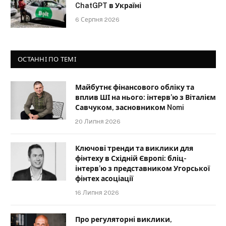
ChatGPT в Україні
6 Серпня 2026
ОСТАННІ ПО ТЕМІ
Майбутнє фінансового обліку та
вплив ШІ на нього: інтерв’ю з Віталієм
Савчуком, засновником Nomi
20 Липня 2026
Ключові тренди та виклики для
фінтеху в Східній Європі: бліц-
інтерв’ю з представником Угорської
фінтех асоціації
16 Липня 2026
Про регуляторні виклики,