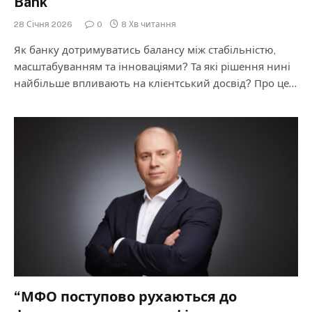
Bank
28 Січня 2026
0
8 Хв читання
Як банку дотримуватись балансу між стабільністю,
масштабуванням та інноваціями? Та які рішення нині
найбільше впливають на клієнтський досвід? Про це…
“МФО поступово рухаються до