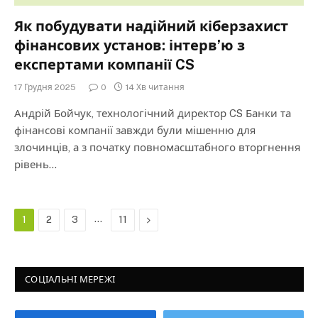
Як побудувати надійний кіберзахист
фінансових установ: інтерв’ю з
експертами компанії CS
17 Грудня 2025
0
14 Хв читання
Андрій Бойчук, технологічний директор CS Банки та
фінансові компанії завжди були мішенню для
злочинців, а з початку повномасштабного вторгнення
рівень…
…
Next
1
2
3
11
СОЦІАЛЬНІ МЕРЕЖІ