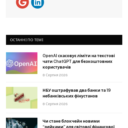
ОСТАННІ ПО ТЕМІ
OpenAI скасовує ліміти на текстові
чати ChatGPT для безкоштовних
користувачів
8 Серпня 2026
НБУ оштрафував два банки та 19
небанківських фінустанов
8 Серпня 2026
Чи стане блокчейн новими
“рейками” для світової фінансової