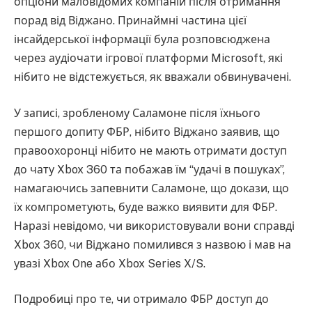
опціони маловідомих компаній після отримання
порад від Віджано. Принаймні частина цієї
інсайдерської інформації була розповсюджена
через аудіочати ігрової платформи Microsoft, які
нібито не відстежується, як вважали обвинувачені.
У записі, зробленому Саламоне після їхнього
першого допиту ФБР, нібито Віджано заявив, що
правоохоронці нібито не мають отримати доступ
до чату Xbox 360 та побажав їм “удачі в пошуках”,
намагаючись запевнити Саламоне, що докази, що
їх компрометують, буде важко виявити для ФБР.
Наразі невідомо, чи використовували вони справді
Xbox 360, чи Віджано помилився з назвою і мав на
увазі Xbox One або Xbox Series X/S.
Подробиці про те, чи отримало ФБР доступ до