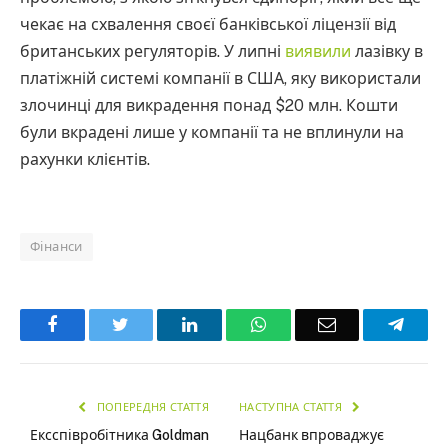
чекає на схвалення своєї банківської ліцензії від
британських регуляторів. У липні
виявили
лазівку в
платіжній системі компанії в США, яку використали
злочинці для викрадення понад $20 млн. Кошти
були вкрадені лише у компанії та не вплинули на
рахунки клієнтів.
Фінанси
Facebook
Twitter
LinkedIn
WhatsApp
Email
Teleg
ПОПЕРЕДНЯ СТАТТЯ
НАСТУПНА СТАТТЯ
Ексспівробітника Goldman
Нацбанк впроваджує