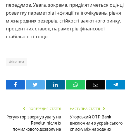
передумов. Увага, зокрема, приділятиметься оцінці
розвитку параметрів інфляції та її очікувань, рівня
міжнародних резервів, стійкості валютного ринку,
процентних ставок, параметрів фінансової
стабільності тощо.
Фінанси
Facebook
Twitter
LinkedIn
WhatsApp
Email
Teleg
ПОПЕРЕДНЯ СТАТТЯ
НАСТУПНА СТАТТЯ
Регулятор звернув увагу на
Угорський OTP Bank
Revolut після їх
виключили з українського
помилкового дозволу на
списку міжнародних