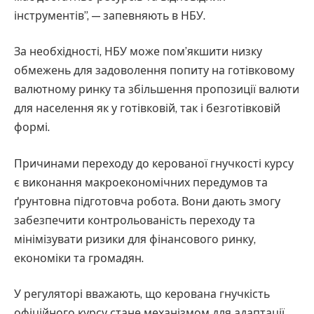
інструментів”, — запевняють в НБУ.
За необхідності, НБУ може пом’якшити низку
обмежень для задоволення попиту на готівковому
валютному ринку та збільшення пропозиції валюти
для населення як у готівковій, так і безготівковій
формі.
Причинами переходу до керованої гнучкості курсу
є виконання макроекономічних передумов та
ґрунтовна підготовча робота. Вони дають змогу
забезпечити контрольованість переходу та
мінімізувати ризики для фінансового ринку,
економіки та громадян.
У регуляторі вважають, що керована гнучкість
офіційного курсу стане механізмом для адаптації