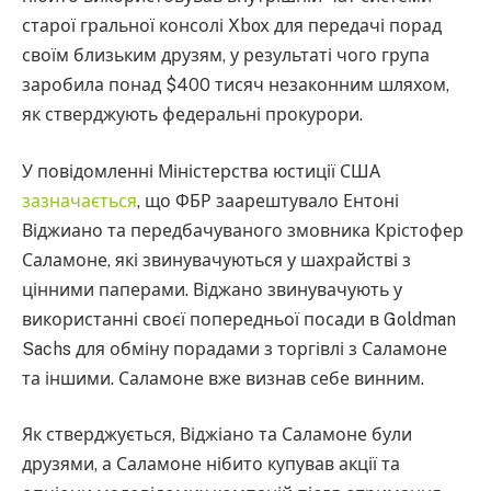
старої гральної консолі Xbox для передачі порад
своїм близьким друзям, у результаті чого група
заробила понад $400 тисяч незаконним шляхом,
як стверджують федеральні прокурори.
У повідомленні Міністерства юстиції США
зазначається
, що ФБР заарештувало Ентоні
Віджиано та передбачуваного змовника Крістофер
Саламоне, які звинувачуються у шахрайстві з
цінними паперами. Віджано звинувачують у
використанні своєї попередньої посади в Goldman
Sachs для обміну порадами з торгівлі з Саламоне
та іншими. Саламоне вже визнав себе винним.
Як стверджується, Віджіано та Саламоне були
друзями, а Саламоне нібито купував акції та