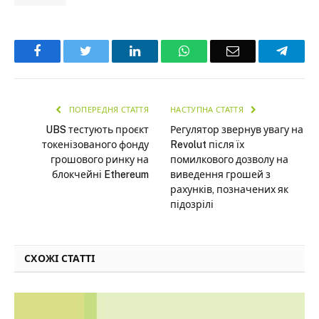
Facebook
Twitter
LinkedIn
WhatsApp
Email
Teleg
ПОПЕРЕДНЯ СТАТТЯ
НАСТУПНА СТАТТЯ
UBS тестують проєкт
Регулятор звернув увагу на
токенізованого фонду
Revolut після їх
грошового ринку на
помилкового дозволу на
блокчейні Ethereum
виведення грошей з
рахунків, позначених як
підозрілі
СХОЖІ СТАТТІ