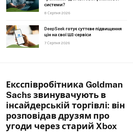
системи?
8 Серпня 2026
DeepSeek готує суттєве підвищення
цін на свої ШІ-сервіси
7 Серпня 2026
Ексспівробітника Goldman
Sachs звинувачують в
інсайдерській торгівлі: він
розповідав друзям про
угоди через старий Xbox