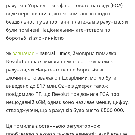
рахунків. Управління з фінансового нагляду (FCA)
веде переговори з фінтех-компанією щодо її
бездіяльності у запобіганні платежам з рахунків, які
були помічені Національним агентством по
боротьбі зі злочинністю.
Як
зазначає
Financial Times, ймовірна помилка
Revolut сталася між липнем і серпнем, коли з
рахунків, які Нацагентство по боротьбі зі
злочинністю вважало підозрілими, могло бути
виведено до £1,7 млн. Одне з джерел також
повідомило FT, що Revolut повідомила FCA про
нещодавній збій, однак воно називає меншу цифру,
стверджуючи, що з рахунків було знято £500 000.
Ця помилка є останньою регуляторною
проблемою, з якою зіткнувся єдиноріг, який все ще