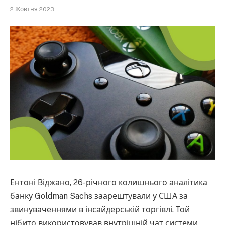
2 Жовтня 2023
Ентоні Віджано, 26-річного колишнього аналітика
банку Goldman Sachs заарештували у США за
звинуваченнями в інсайдерській торгівлі. Той
нібито використовував внутрішній чат системи