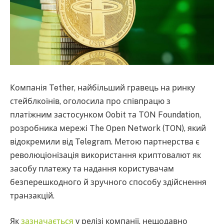
Компанія Tether, найбільший гравець на ринку
стейблкоїнів, оголосила про співпрацю з
платіжним застосунком Oobit та TON Foundation,
розробника мережі The Open Network (TON), який
відокремили від Telegram. Метою партнерства є
революціонізація використання криптовалют як
засобу платежу та надання користувачам
безперешкодного й зручного способу здійснення
транзакцій.
Як
зазначається
у релізі компанії, нещодавно