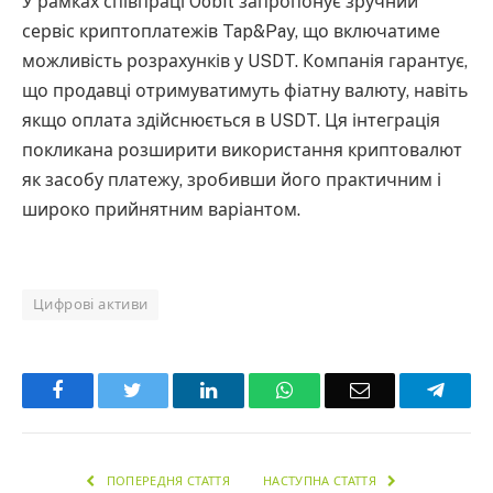
У рамках співпраці Oobit запропонує зручний
сервіс криптоплатежів Tap&Pay, що включатиме
можливість розрахунків у USDT. Компанія гарантує,
що продавці отримуватимуть фіатну валюту, навіть
якщо оплата здійснюється в USDT. Ця інтеграція
покликана розширити використання криптовалют
як засобу платежу, зробивши його практичним і
широко прийнятним варіантом.
Цифрові активи
Facebook
Twitter
LinkedIn
WhatsApp
Email
Teleg
ПОПЕРЕДНЯ СТАТТЯ
НАСТУПНА СТАТТЯ