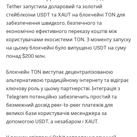
Tether запустила доларовий та золотий
стейблкоїни USDT та XAUT на блокчейні TON для
забезпечення швидкого, безпечного та
економічно ефективного переказу коштів між
користувачами екосистеми TON. З моменту запуску
на цьому блокчейні було випущено USDT на суму
понад $200 млн.
Блокчейн TON виступає децентралізованою
альтернативою традиційному інтернету та відіграє
ключову роль у цьому партнерстві. Інтеграція з
Telegram потенційно забезпечить простий та
безмежний досвід peer-to-peer платежів для
великої бази користувачів месенджера за
допомогою USDT, а незабаром і XAUT.