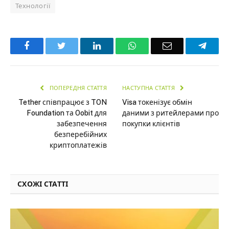
Технології
Facebook
Twitter
LinkedIn
WhatsApp
Email
Teleg
ПОПЕРЕДНЯ СТАТТЯ
НАСТУПНА СТАТТЯ
Tether співпрацює з TON
Visa токенізує обмін
Foundation та Oobit для
даними з ритейлерами про
забезпечення
покупки клієнтів
безперебійних
криптоплатежів
СХОЖІ СТАТТІ