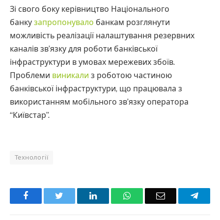
Зі свого боку керівництво Національного
банку
запропонувало
банкам розглянути
можливість реалізації налаштування резервних
каналів зв’язку для роботи банківської
інфраструктури в умовах мережевих збоїв.
Проблеми
виникали
з роботою частиною
банківської інфраструктури, що працювала з
використанням мобільного зв’язку оператора
“Київстар”.
Технології
Facebook
Twitter
LinkedIn
WhatsApp
Email
Teleg