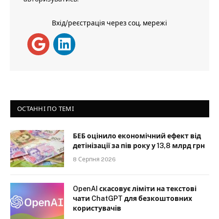
Вхід/реєстрація через соц. мережі
ОСТАННІ ПО ТЕМІ
БЕБ оцінило економічний ефект від
детінізації за пів року у 13,8 млрд грн
8 Серпня 2026
OpenAI скасовує ліміти на текстові
чати ChatGPT для безкоштовних
користувачів