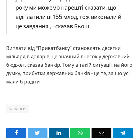
року ми можемо нарешті сказати, що
відплатили ці 155 млрд, тож виконали й
це завдання”, – сказав Бьош.
Виплати від “Приватбанку” становлять десятки
мільярдів доларів, це значний внесок у державний
бюджет, сказав банкір. Тому в такій ситуації, на його
думку, прибутки державних банків – це те, за що усі
мали б радіти.
Фінанси
Facebook
Twitter
LinkedIn
WhatsApp
Email
Teleg