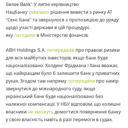
Sense Bank”. У липні керівництво
Нацбанку
ухвалило
рішення вивести з ринку АТ
“Сенс Банк” та звернулося з пропозицією до уряду
щодо участі держави в цій процедурі,
яку
погодили
в Міністерстві фінансів.
ABH Holdings S.A.
попереджав
про правові ризики
для всіх майбутніх інвесторів, якщо банк буде
націоналізовано. Холдинг Фрідмана і Хана вважає,
що найкращим було б залишити банк у приватних
руках. Згодом там напряму
попередили
про намір
звернутися до міжнародного суду, якщо
український банк буде націоналізовано без
належної компенсації. У НБУ відповіли, що колишні
власники
не зможуть
домогтися повернення банку
у свою власність навіть в разі перемоги в судах.