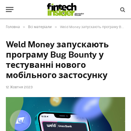
»
»
Головна
Всі матеріали
Weld Money запускають програму Bug Bounty у тестуванні нового мобільного застосунку
Weld Money запускають
програму Bug Bounty у
тестуванні нового
мобільного застосунку
12 Жовтня 2023