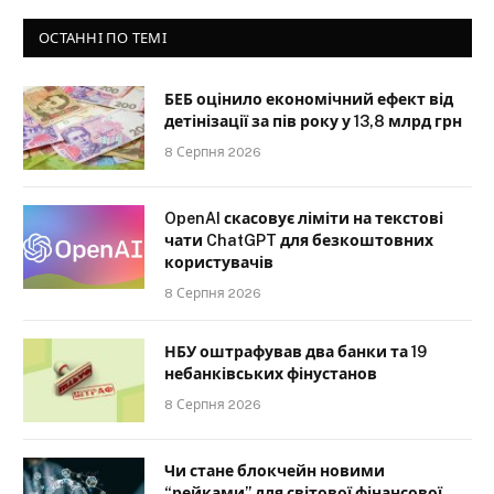
ОСТАННІ ПО ТЕМІ
БЕБ оцінило економічний ефект від
детінізації за пів року у 13,8 млрд грн
8 Серпня 2026
OpenAI скасовує ліміти на текстові
чати ChatGPT для безкоштовних
користувачів
8 Серпня 2026
НБУ оштрафував два банки та 19
небанківських фінустанов
8 Серпня 2026
Чи стане блокчейн новими
“рейками” для світової фінансової