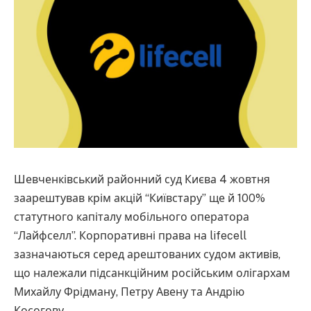
Шевченківський районний суд Києва 4 жовтня
заарештував крім акцій “Київстару” ще й 100%
статутного капіталу мобільного оператора
“Лайфселл”. Корпоративні права на lifecell
зазначаються серед арештованих судом активів,
що належали підсанкційним російським олігархам
Михайлу Фрідману, Петру Авену та Андрію
Косогову.