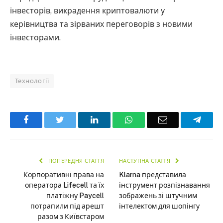
інвесторів, викрадення криптовалюти у
керівництва та зірваних переговорів з новими
інвесторами.
Технології
Facebook
Twitter
LinkedIn
WhatsApp
Email
Teleg
ПОПЕРЕДНЯ СТАТТЯ
НАСТУПНА СТАТТЯ
Корпоративні права на
Klarna представила
оператора Lifecell та їх
інструмент розпізнавання
платіжну Paycell
зображень зі штучним
потрапили під арешт
інтелектом для шопінгу
разом з Київстаром