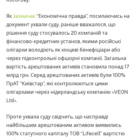
Як
зазначає
“Економічна правда”, посилаючись на
документ ухвали суду, раніше вважалося, що
рішення суду стосувалось 20 компаній та
фінансово-кредитних установ, якими російські
олігархи володіють як кінцеві бенефіціари або
через підконтрольні офшорні компанії. Загальна
вартість арештованих активів становила понад 17
млрд грн. Серед арештованих активів були 100%
ПрАТ “Київстар”, які контролюються цими
олігархами через нідерландську компанію «VEON
Ltd».
Проте ухвала суду свідчить, що насправді
найбільшим арештованим активом виявились
100% статутного капіталу ТОВ “Lifecell” вартістю