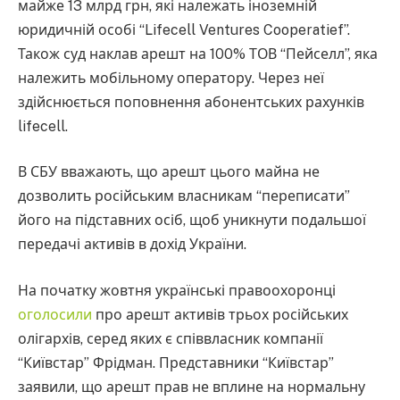
майже 13 млрд грн, які належать іноземній
юридичній особі “Lifecell Ventures Cooperatief”.
Також суд наклав арешт на 100% ТОВ “Пейселл”, яка
належить мобільному оператору. Через неї
здійснюється поповнення абонентських рахунків
lifecell.
В СБУ вважають, що арешт цього майна не
дозволить російським власникам “переписати”
його на підставних осіб, щоб уникнути подальшої
передачі активів в дохід України.
На початку жовтня українські правоохоронці
оголосили
про арешт активів трьох російських
олігархів, серед яких є співвласник компанії
“Київстар” Фрідман. Представники “Київстар”
заявили, що арешт прав не вплине на нормальну