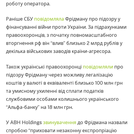
роботу оператора.
Раніше СБУ
повідомляла
Фрідману про підозру у
фінансуванні війни проти України. За підрахунками
правоохоронців, з початку повномасштабного
вторгнення рф він “влив” близько 2 млрд рублів у
декілька військових заводів країни-агресора.
Також українські правоохоронці
повідомляли
про
підозру Фрідману через можливу легалізацію
коштів у валюті в еквіваленті близько 100 млн грн
та умисному ухиленні від сплати податків
службовими особами колишнього українського
“Альфа-банку” на 18 млн грн.
У ABH Holdings
звинувачення
до Фрідмана назвали
спробою “приховати незаконну експропріацію