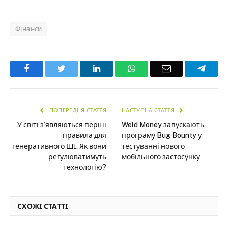
Фінанси
Facebook
Twitter
LinkedIn
WhatsApp
Email
Teleg
ПОПЕРЕДНЯ СТАТТЯ
НАСТУПНА СТАТТЯ
У світі з’являються перші
Weld Money запускають
правила для
програму Bug Bounty у
генеративного ШІ. Як вони
тестуванні нового
регулюватимуть
мобільного застосунку
технологію?
СХОЖІ СТАТТІ