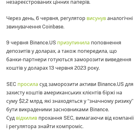
незареєстрованих цінних паперів.
Через день, 6 червня, регулятор
висунув
аналогічні
звинувачення Coinbase.
9 червня Binance.US
призупинила
поповнення
депозитів у доларах, а також попередила, що
банки-партнери готуються заморозити виведення
коштів у доларах 13 червня 2023 року.
SEC
просила
суд заморозити активи Binance.US для
захисту коштів американських клієнтів біржі на
суму $2,2 млрд, які знаходяться у “значному ризику”
бути викраденими засновниками Binance.
Суд
відхилив
прохання SEC, вимагаючи від компанії
і регулятора знайти компроміс.