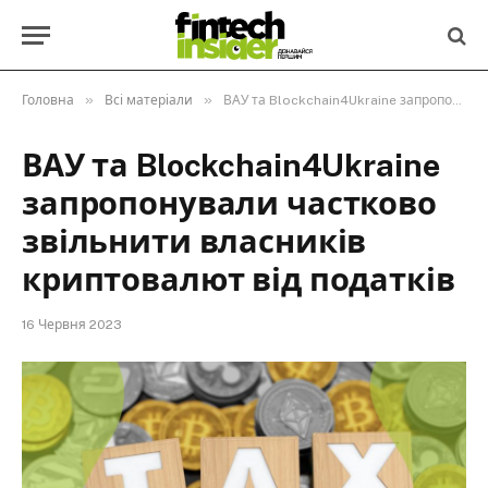
»
»
Головна
Всі матеріали
ВАУ та Blockchain4Ukraine запропонували частково звільнити власників криптовалют від податків
ВАУ та Blockchain4Ukraine
запропонували частково
звільнити власників
криптовалют від податків
16 Червня 2023