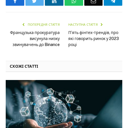
Facebook
Twitter
LinkedIn
WhatsApp
Email
Teleg
ПОПЕРЕДНЯ СТАТТЯ
НАСТУПНА СТАТТЯ
Французька прокуратура
П’ять фінтех-трендів, про
висунула низку
які говорить ринок у 2023
звинувачень до Binance
році
СХОЖІ СТАТТІ