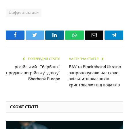
Цифрові активи
Facebook
Twitter
LinkedIn
WhatsApp
Email
Teleg
ПОПЕРЕДНЯ СТАТТЯ
НАСТУПНА СТАТТЯ
російський “Сбербанк”
ВАУ та Blockchain4Ukraine
продав австрійську “дочку”
запропонували частково
Sberbank Europe
звільнити власників
криптовалют від податків
СХОЖІ СТАТТІ