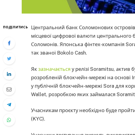
Центральний банк Соломонових островів (
ПОДІЛИТИСЬ
місцевої цифрової валюти центрального б
Соломонів. Японська фінтех-компанія Sor
так званої Bokolo Cash.
Як
зазначається
у релізі Soramitsu, актив
розробленій блокчейн-мережі на основі Ir
у публічній блокчейн-мережі Sora для кор
Wallet, розробкою яких займалася Soramit
Учасникам проєкту необхідно буде пройти
(KYC).
Учасники тестування зможуть використовув