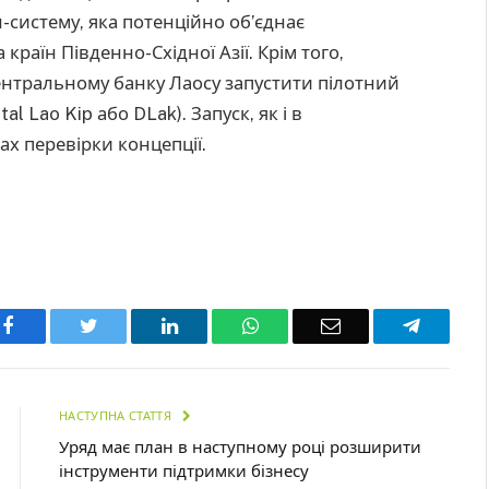
систему, яка потенційно об’єднає
 країн Південно-Східної Азії. Крім того,
ентральному банку Лаосу запустити пілотний
al Lao Kip або DLak). Запуск, як і в
х перевірки концепції.
Facebook
Twitter
LinkedIn
WhatsApp
Email
Telegra
НАСТУПНА СТАТТЯ
Уряд має план в наступному році розширити
інструменти підтримки бізнесу