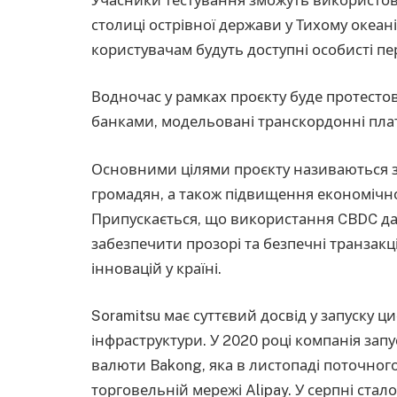
столиці острівної держави у Тихому океан
користувачам будуть доступні особисті пе
Водночас у рамках проєкту буде протесто
банками, модельовані транскордонні плат
Основними цілями проєкту називаються з
громадян, а також підвищення економічної
Припускається, що використання CBDC дас
забезпечити прозорі та безпечні транзакц
інновацій у країні.
Soramitsu має суттєвий досвід у запуску ц
інфраструктури. У 2020 році компанія зап
валюти Bakong, яка в листопаді поточного
торговельній мережі Alipay. У серпні стал