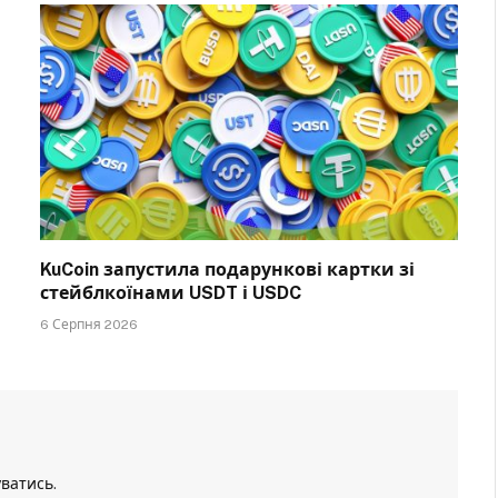
KuCoin запустила подарункові картки зі
стейблкоїнами USDT і USDC
6 Серпня 2026
уватись
.