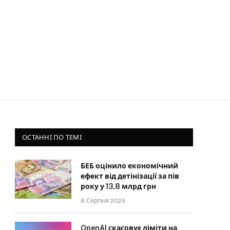
ОСТАННІ ПО ТЕМІ
БЕБ оцінило економічний
ефект від детінізації за пів
року у 13,8 млрд грн
8 Серпня 2026
OpenAI скасовує ліміти на