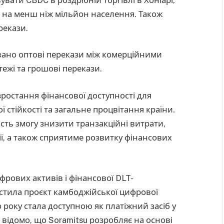
і на менш ніж мільйон населення. Також
рекази.
вано оптові перекази між комерційними
ежі та грошові перекази.
ростання фінансової доступності для
 стійкості та загальне процвітання країни.
ть змогу знизити транзакційні витрати,
ії, а також сприятиме розвитку фінансових
ифрових активів і фінансової DLT-
устила проєкт камбоджійської цифрової
 року стала доступною як платіжний засіб у
о відомо, що Soramitsu розробляє на основі