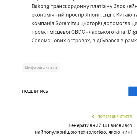
Bakong транскордонну платіжну блокчейн-
економічний простір Японії, Індії, Китаю та
компанія Soramitsu цьогоріч допомогла ц
проєкт місцевої CBDC – лаоського кіпа (Digit
Соломонових островах, відбувався в рамка
Цифрові активи
ПОДІЛИТИСЬ
ПОПЕРЕДНЯ СТАТТЯ
Генеративний ШІ виявився
найпопулярнішою технологією, якою нині