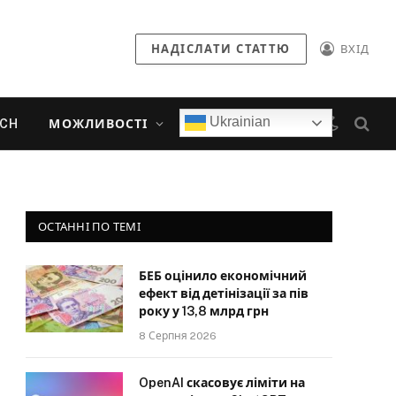
НАДІСЛАТИ СТАТТЮ
ВХІД
Ukrainian
ECH
МОЖЛИВОСТІ
ОСТАННІ ПО ТЕМІ
БЕБ оцінило економічний
ефект від детінізації за пів
року у 13,8 млрд грн
8 Серпня 2026
OpenAI скасовує ліміти на