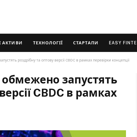
 АКТИВИ
ТЕХНОЛОГІЇ
СТАРТАПИ
EASY FINT
пустять роздрібну та оптову версії CBDC в рамках перевірки концепції
 обмежено запустять
 версії CBDC в рамках