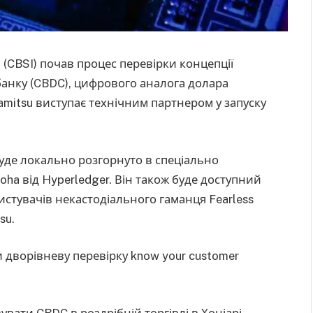
CBSI) почав процес перевірки концепції
анку (CBDC), цифрового аналога долара
amitsu виступає технічним партнером у запуску
 буде локально розгорнуто в спеціально
oha від Hyperledger. Він також буде доступний
истувачів некастодіального гаманця Fearless
su.
 дворівневу перевірку know your customer
ати CBDC в роздрібній торгівлі в Хоніарі,