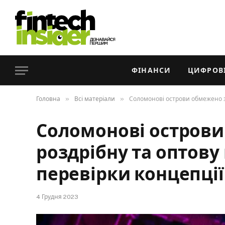
ФІНАНСИ
ЦИФРОВІ
»
»
Головна
Всі матеріали
Соломонові острови обмежено за
Соломонові острови
роздрібну та оптову
перевірки концепції
4 Грудня 2023