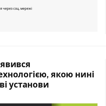
ія через соц. мережі
иявився
хнологією, якою нині
ві установи