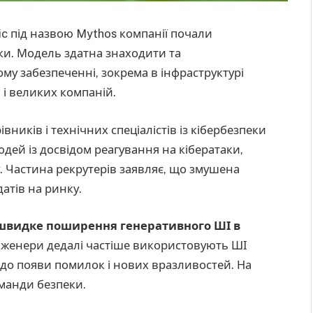
pic під назвою Mythos компанії почали
еки. Модель здатна знаходити та
му забезпеченні, зокрема в інфраструктурі
 і великих компаній.
вників і технічних спеціалістів із кібербезпеки
людей із досвідом реагування на кібератаки,
. Частина рекрутерів заявляє, що змушена
атів на ринку.
швидке поширення генеративного ШІ в
Інженери дедалі частіше використовують ШІ
 до появи помилок і нових вразливостей. На
манди безпеки.