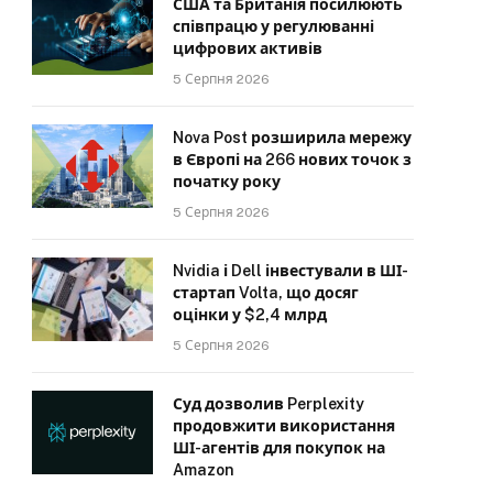
США та Британія посилюють
співпрацю у регулюванні
цифрових активів
5 Серпня 2026
Nova Post розширила мережу
в Європі на 266 нових точок з
початку року
5 Серпня 2026
Nvidia і Dell інвестували в ШІ-
стартап Volta, що досяг
оцінки у $2,4 млрд
5 Серпня 2026
Суд дозволив Perplexity
продовжити використання
ШІ-агентів для покупок на
Amazon