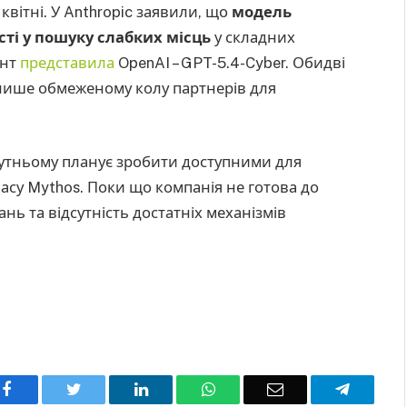
квітні. У Anthropic заявили, що
модель
ті у пошуку слабких місць
у складних
ент
представила
OpenAI – GPT-5.4-Cyber. Обидві
 лише обмеженому колу партнерів для
бутньому планує зробити доступними для
асу Mythos. Поки що компанія не готова до
нь та відсутність достатніх механізмів
Facebook
Twitter
LinkedIn
WhatsApp
Email
Telegra