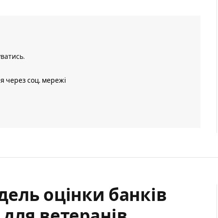
уватись
.
ія через соц. мережі
дель оцінки банків
 для ветеранів