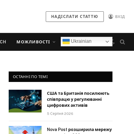
НАДІСЛАТИ СТАТТЮ
ВХІД
Ukrainian
ECH
МОЖЛИВОСТІ
ОСТАННІ ПО ТЕМІ
США та Британія посилюють
співпрацю у регулюванні
цифрових активів
5 Серпня 2026
Nova Post розширила мережу