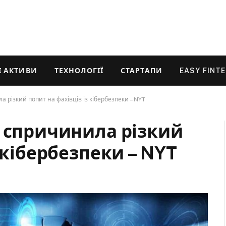
 АКТИВИ
ТЕХНОЛОГІЇ
СТАРТАПИ
EASY FINT
 різкий попит на фахівців із кібербезпеки – NYT
c спричинила різкий
 кібербезпеки – NYT