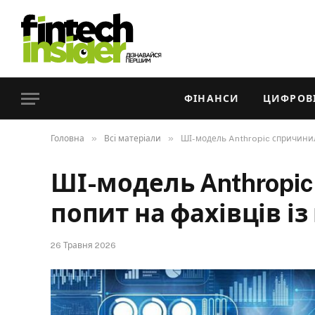
ФІНАНСИ
ЦИФРОВІ
»
»
Головна
Всі матеріали
ШІ-модель Anthropic спричинила
ШІ-модель Anthropi
попит на фахівців із
26 Травня 2026