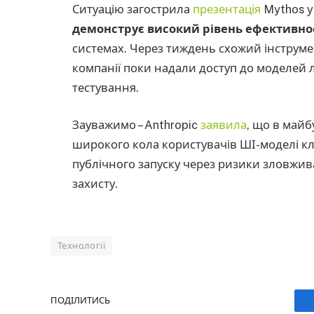
Ситуацію загострила
презентація
Mythos у 
демонструє високий рівень ефективнос
системах. Через тиждень схожий інструм
компанії поки надали доступ до моделей
тестування.
Зауважимо – Anthropic
заявила
, що в май
широкого кола користувачів ШІ-моделі кл
публічного запуску через ризики зловжива
захисту.
Технології
ПОДІЛИТИСЬ