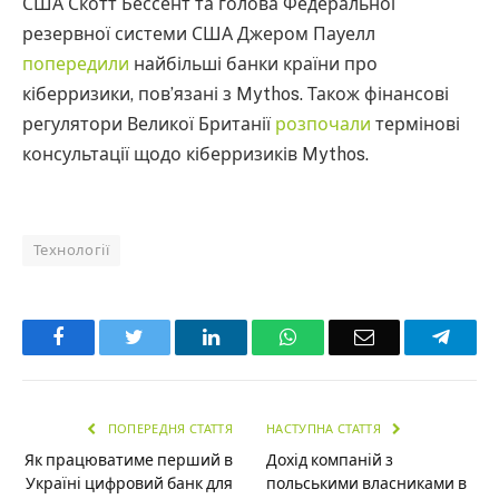
США Скотт Бессент та голова Федеральної
резервної системи США Джером Пауелл
попередили
найбільші банки країни про
кіберризики, пов’язані з Mythos. Також фінансові
регулятори Великої Британії
розпочали
термінові
консультації щодо кіберризиків Mythos.
Технології
Facebook
Twitter
LinkedIn
WhatsApp
Email
Teleg
ПОПЕРЕДНЯ СТАТТЯ
НАСТУПНА СТАТТЯ
Як працюватиме перший в
Дохід компаній з
Україні цифровий банк для
польськими власниками в