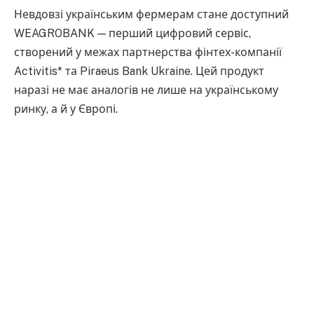
Невдовзі українським фермерам стане доступний
WEAGROBANK — перший цифровий сервіс,
створений у межах партнерства фінтех-компанії
Activitis* та Piraeus Bank Ukraine. Цей продукт
наразі не має аналогів не лише на українському
ринку, а й у Європі.
Що отримає агробізнес в рамках нової цифрової
екосистеми? Які щоденні фінансові потреби він
зможе закрити в одному інтерфейсі? Та чому за
вбудованим фінансуванням майбутнє? Про це та
інше FinTech Insider розповів Гліб Денисюк,
керівник центру стратегічних партнерств Activitis.