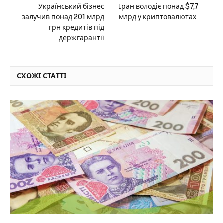
Український бізнес
Іран володіє понад $7,7
залучив понад 201 млрд
млрд у криптовалютах
грн кредитів під
держгарантії
СХОЖІ СТАТТІ