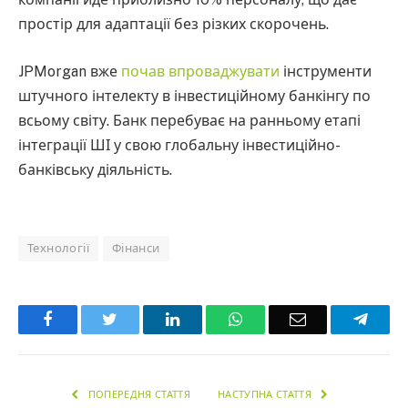
простір для адаптації без різких скорочень.
JPMorgan вже
почав впроваджувати
інструменти
штучного інтелекту в інвестиційному банкінгу по
всьому світу. Банк перебуває на ранньому етапі
інтеграції ШІ у свою глобальну інвестиційно-
банківську діяльність.
Технології
Фінанси
Facebook
Twitter
LinkedIn
WhatsApp
Email
Teleg
ПОПЕРЕДНЯ СТАТТЯ
НАСТУПНА СТАТТЯ