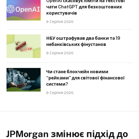
OpenAI скасовує ліміти на текстові
чати ChatGPT для безкоштовних
користувачів
8 Серпня 2026
НБУ оштрафував два банки та 19
небанківських фінустанов
8 Серпня 2026
Чи стане блокчейн новими
“рейками” для світової фінансової
системи?
8 Серпня 2026
JPMorgan змінює підхід до