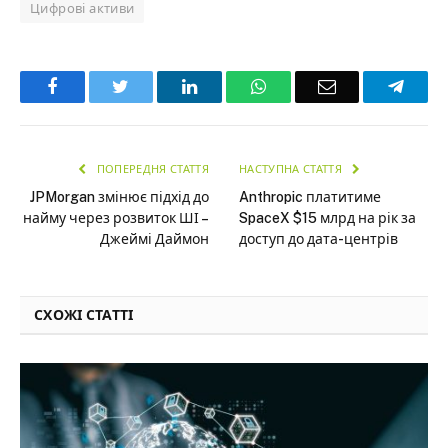
Цифрові активи
Facebook
Twitter
LinkedIn
WhatsApp
Email
Teleg
ПОПЕРЕДНЯ СТАТТЯ
НАСТУПНА СТАТТЯ
JPMorgan змінює підхід до
Anthropic платитиме
найму через розвиток ШІ –
SpaceX $15 млрд на рік за
Джеймі Даймон
доступ до дата-центрів
СХОЖІ СТАТТІ