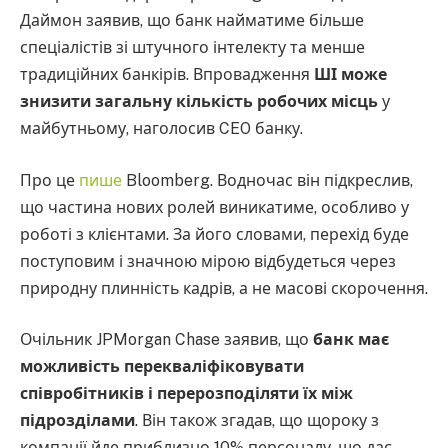
Даймон заявив, що банк найматиме більше
спеціалістів зі штучного інтелекту та менше
традиційних банкірів. Впровадження
ШІ може
знизити загальну кількість робочих місць
у
майбутньому, наголосив CEO банку.
Про це
пише
Bloomberg. Водночас він підкреслив,
що частина нових ролей виникатиме, особливо у
роботі з клієнтами. За його словами, перехід буде
поступовим і значною мірою відбудеться через
природну плинність кадрів, а не масові скорочення.
Очільник JPMorgan Chase заявив, що
банк має
можливість перекваліфіковувати
співробітників і перерозподіляти їх між
підрозділами
. Він також згадав, що щороку з
компанії йде приблизно 10% персоналу, що дає