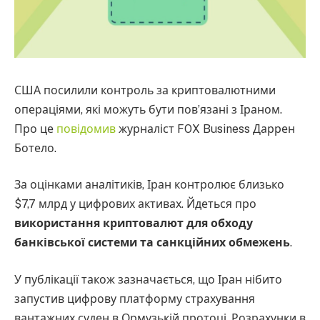
США посилили контроль за криптовалютними
операціями, які можуть бути пов’язані з Іраном.
Про це
повідомив
журналіст FOX Business Даррен
Ботело.
За оцінками аналітиків, Іран контролює близько
$7,7 млрд у цифрових активах. Йдеться про
використання криптовалют для обходу
банківської системи та санкційних обмежень
.
У публікації також зазначається, що Іран нібито
запустив цифрову платформу страхування
вантажних суден в Ормузькій протоці. Розрахунки в