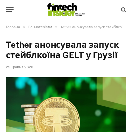
»
»
Головна
Всі матеріали
Tether анонсувала запуск стейблкоїна GELT у Грузії
Tether анонсувала запуск
стейблкоїна GELT у Грузії
25 Травня 2026