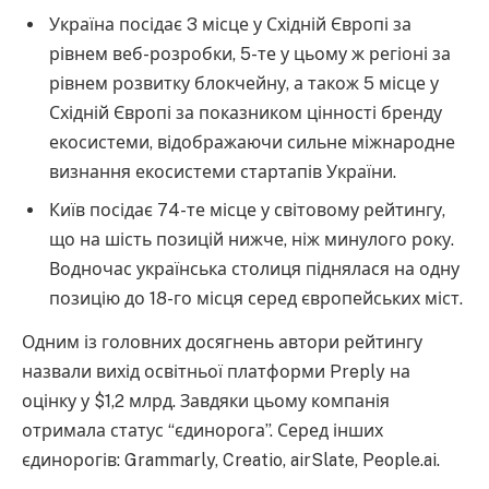
Україна посідає 3 місце у Східній Європі за
рівнем веб-розробки, 5-те у цьому ж регіоні за
рівнем розвитку блокчейну, а також 5 місце у
Східній Європі за показником цінності бренду
екосистеми, відображаючи сильне міжнародне
визнання екосистеми стартапів України.
Київ посідає 74-те місце у світовому рейтингу,
що на шість позицій нижче, ніж минулого року.
Водночас українська столиця піднялася на одну
позицію до 18-го місця серед європейських міст.
Одним із головних досягнень автори рейтингу
назвали вихід освітньої платформи Preply на
оцінку у $1,2 млрд. Завдяки цьому компанія
отримала статус “єдинорога”. Серед інших
єдинорогів: Grammarly, Creatio, airSlate, People.ai.