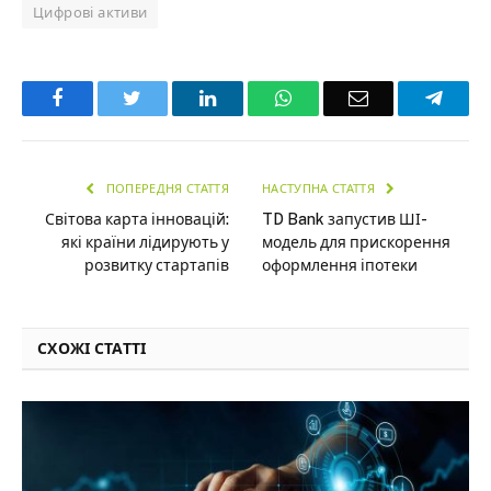
Цифрові активи
Facebook
Twitter
LinkedIn
WhatsApp
Email
Teleg
ПОПЕРЕДНЯ СТАТТЯ
НАСТУПНА СТАТТЯ
Світова карта інновацій:
TD Bank запустив ШІ-
які країни лідирують у
модель для прискорення
розвитку стартапів
оформлення іпотеки
СХОЖІ СТАТТІ