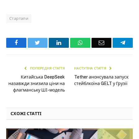
Стартапи
Facebook
Twitter
LinkedIn
WhatsApp
Email
Teleg
ПОПЕРЕДНЯ СТАТТЯ
НАСТУПНА СТАТТЯ
Китайська DeepSeek
Tether анонсувала запуск
назавжди знизила ціни на
стейблкоїна GELT у Грузії
флагманську ШІ-модель
СХОЖІ СТАТТІ