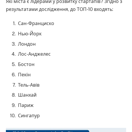
Які міста є лідерами у розвитку стартапів? Згідно з
результатами дослідження, до ТОП-10 входять:
Сан-Франциско
Нью-Йорк
Лондон
Лос-Анджелес
Бостон
Пекін
Тель-Авів
Шанхай
Париж
Сингапур