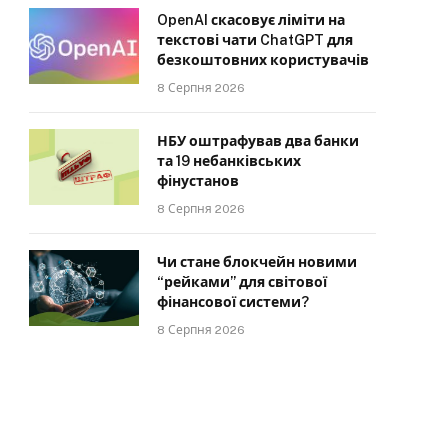
OpenAI скасовує ліміти на
текстові чати ChatGPT для
безкоштовних користувачів
8 Серпня 2026
НБУ оштрафував два банки
та 19 небанківських
фінустанов
8 Серпня 2026
Чи стане блокчейн новими
“рейками” для світової
фінансової системи?
8 Серпня 2026