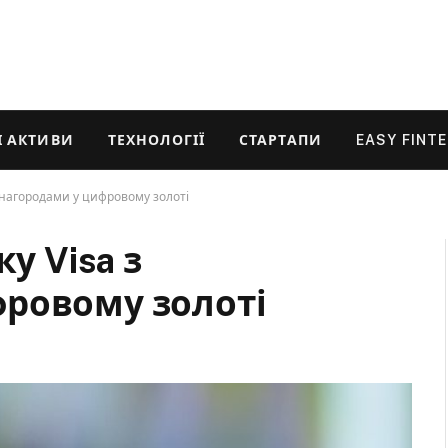
 АКТИВИ
ТЕХНОЛОГІЇ
СТАРТАПИ
EASY FINT
винагородами у цифровому золоті
у Visa з
ровому золоті