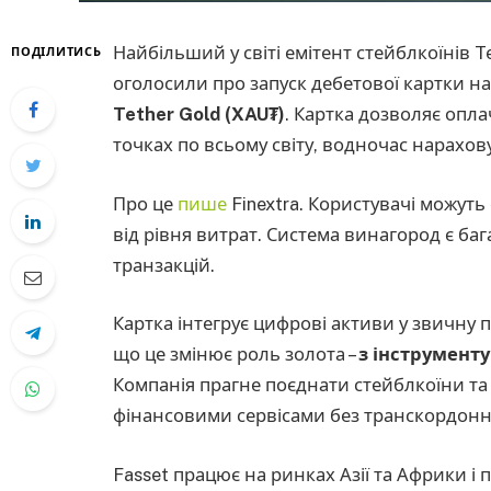
Найбільший у світі емітент стейблкоїнів 
ПОДІЛИТИСЬ
оголосили про запуск дебетової картки на 
Tether Gold (XAU₮)
. Картка дозволяє опл
точках по всьому світу, водночас нарахо
Про це
пише
Finextra. Користувачі можут
від рівня витрат. Система винагород є баг
транзакцій.
Картка інтегрує цифрові активи у звичну п
що це змінює роль золота –
з інструменту
Компанія прагне поєднати стейблкоїни та
фінансовими сервісами без транскордон
Fasset працює на ринках Азії та Африки і