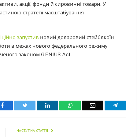
активи, акції, фонди й сировинні товари. У
частиною стратегії масштабування
іційно запустив
новий доларовий стейблкоїн
боти в межах нового федерального режиму
аченого законом GENIUS Act.
Facebook
Twitter
LinkedIn
WhatsApp
Email
Telegra
НАСТУПНА СТАТТЯ