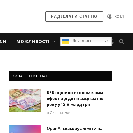
НАДІСЛАТИ СТАТТЮ
ВХІД
Ukrainian
ECH
МОЖЛИВОСТІ
ОСТАННІ ПО ТЕМІ
БЕБ оцінило економічний
ефект від детінізації за пів
року у 13,8 млрд грн
8 Серпня 2026
OpenAI скасовує ліміти на