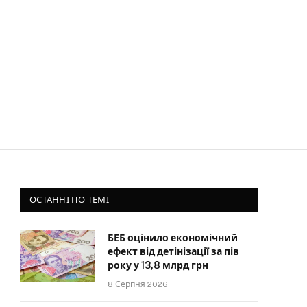
ОСТАННІ ПО ТЕМІ
БЕБ оцінило економічний
ефект від детінізації за пів
року у 13,8 млрд грн
8 Серпня 2026