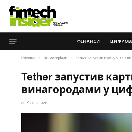
ФІНАНСИ
ЦИФРОВІ
»
»
Головна
Всі матеріали
Tether запустив картку Visa з 
Tether запустив картк
винагородами у циф
29 Квітня 2026