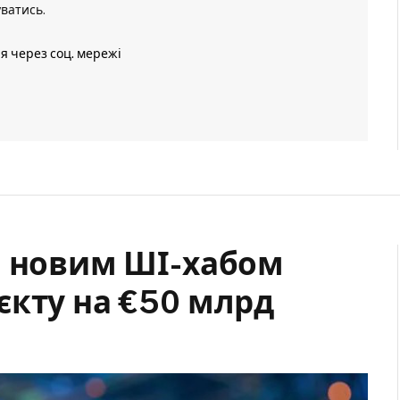
уватись
.
ія через соц. мережі
и новим ШІ-хабом
єкту на €50 млрд