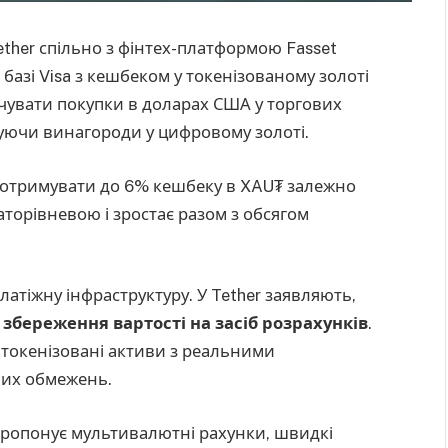
Tether спільно з фінтех-платформою Fasset
базі Visa з кешбеком у токенізованому золоті
ачувати покупки в доларах США у торгових
вуючи винагороди у цифровому золоті.
ь отримувати до 6% кешбеку в XAU₮ залежно
аторівневою і зростає разом з обсягом
латіжну інфраструктуру. У Tether заявляють,
 збереження вартості на засіб розрахунків
.
 токенізовані активи з реальними
них обмежень.
 пропонує мультивалютні рахунки, швидкі