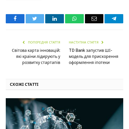
Facebook
Twitter
LinkedIn
WhatsApp
Email
Teleg
ПОПЕРЕДНЯ СТАТТЯ
НАСТУПНА СТАТТЯ
Світова карта інновацій:
TD Bank запустив ШІ-
які країни лідирують у
модель для прискорення
розвитку стартапів
оформлення іпотеки
СХОЖІ СТАТТІ