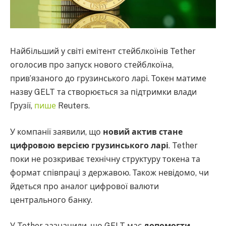
Найбільший у світі емітент стейблкоїнів Tether
оголосив про запуск нового стейблкоїна,
прив’язаного до грузинського ларі. Токен матиме
назву GELT та створюється за підтримки влади
Грузії,
пише
Reuters.
У компанії заявили, що
новий актив стане
цифровою версією грузинського ларі
. Tether
поки не розкриває технічну структуру токена та
формат співпраці з державою. Також невідомо, чи
йдеться про аналог цифрової валюти
центрального банку.
У Tether зазначили, що GELT має
допомогти