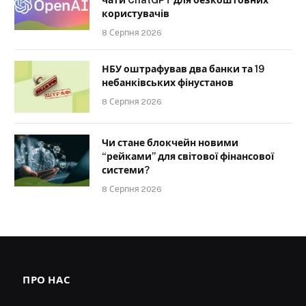
чати ChatGPT для безкоштовних
користувачів
8 Серпня 2026
НБУ оштрафував два банки та 19
небанківських фінустанов
8 Серпня 2026
Чи стане блокчейн новими
“рейками” для світової фінансової
системи?
8 Серпня 2026
ПРО НАС