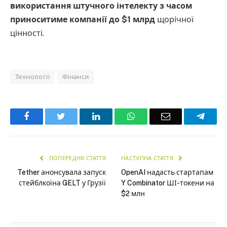
використання штучного інтелекту з часом
приноситиме компанії до $1 млрд
щорічної
цінності.
Технології
Фінанси
Facebook
Twitter
LinkedIn
WhatsApp
Email
Teleg
ПОПЕРЕДНЯ СТАТТЯ
НАСТУПНА СТАТТЯ
Tether анонсувала запуск
OpenAI надасть стартапам
стейблкоїна GELT у Грузії
Y Combinator ШІ-токени на
$2 млн