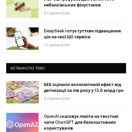
небанківських фінустанов
8 Серпня 2026
DeepSeek готує суттєве підвищення
цін на свої ШІ-сервіси
7 Серпня 2026
ОСТАННІ ПО ТЕМІ
БЕБ оцінило економічний ефект від
детінізації за пів року у 13,8 млрд грн
8 Серпня 2026
OpenAI скасовує ліміти на текстові
чати ChatGPT для безкоштовних
користувачів