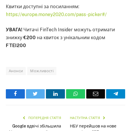
Квитки доступні за посиланням:
https://europe.money2020.com/pass-picker#/
УВАГА!
Читачі FinTech Insider можуть отримати
знижку
€200
на квиток з унікальним кодом
FTEI200
Анонси
Можливості
Facebook
Twitter
LinkedIn
WhatsApp
Email
Teleg
ПОПЕРЕДНЯ СТАТТЯ
НАСТУПНА СТАТТЯ
Google вдвічі збільшила
НБУ перейшов на нове