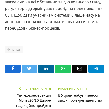
зважаючи на всі обставини та дію воєнного стану,
регулятор відтермінував перехід на нове покоління
СЕП, щоб дати учасникам системи більше часу на
доопрацювання їхніх автоматизованих систем та
перебудови бізнес-процесів.
Фінанси
Facebook
Twitter
LinkedIn
WhatsApp
Email
Teleg
ПОПЕРЕДНЯ СТАТТЯ
НАСТУПНА СТАТТЯ
Фінтех-конференція
В Україні набув чинності
Money20/20 Europe
закон про е-резидентство
традиційно пройде в