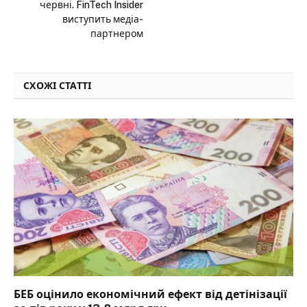
червні. FinTech Insider
виступить медіа-
партнером
СХОЖІ СТАТТІ
БЕБ оцінило економічний ефект від детінізації