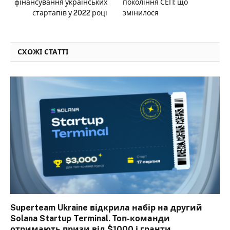
фінансування українських
покоління СЕП: що
стартапів у 2022 році
змінилося
СХОЖІ СТАТТІ
Superteam Ukraine відкрила набір на другий
Solana Startup Terminal. Топ-команди
отримають призи від $1000 і гранти