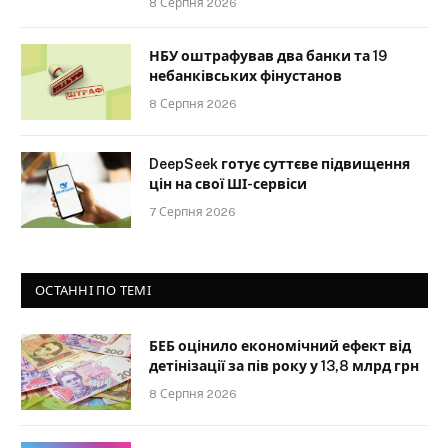
8 Серпня 2026
НБУ оштрафував два банки та 19
небанківських фінустанов
8 Серпня 2026
DeepSeek готує суттєве підвищення
цін на свої ШІ-сервіси
7 Серпня 2026
ОСТАННІ ПО ТЕМІ
БЕБ оцінило економічний ефект від
детінізації за пів року у 13,8 млрд грн
8 Серпня 2026