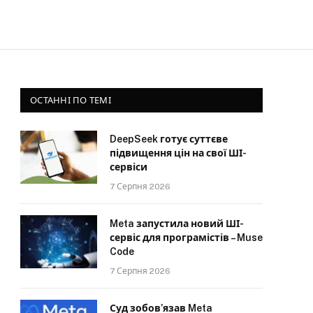
ОСТАННІ ПО ТЕМІ
DeepSeek готує суттєве
підвищення цін на свої ШІ-
сервіси
7 Серпня 2026
Meta запустила новий ШІ-
сервіс для програмістів – Muse
Code
7 Серпня 2026
Суд зобов’язав Meta