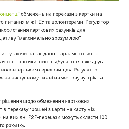
онцепції
обмежень на перекази з картки на
го питання між НБУ та волонтерами. Регулятор
икористання карткових рахунків для
ціативу “максимально зрозумілою”.
виступаючи на засіданні парламентського
 митної політики, нині відбувається вже друга
 з волонтерським середовищем. Регулятор
ує на наступному тижні на чергову зустріч та
т рішення щодо обмеження карткових
тів переказу грошей з карти на карту між
и на вихідні P2P-перекази можуть скласти 100
го рахунку.