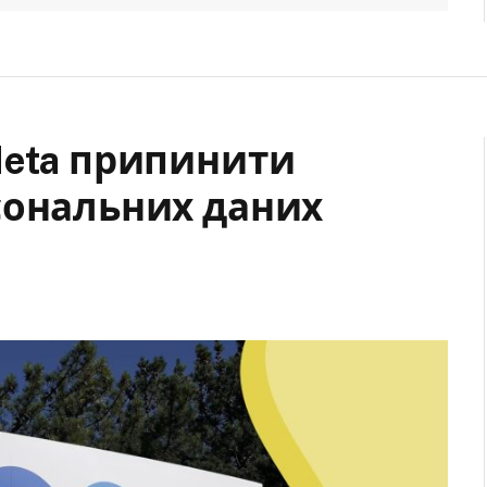
Meta припинити
сональних даних