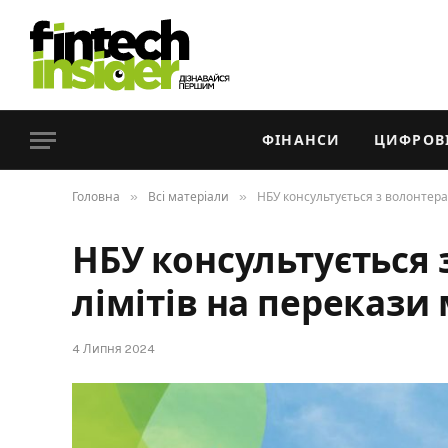
ФІНАНСИ
ЦИФРОВІ
»
»
Головна
Всі матеріали
НБУ консультується з волонтера
НБУ консультується
лімітів на перекази
4 Липня 2024