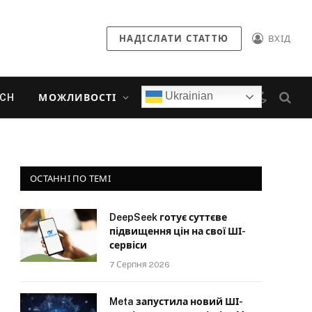
НАДІСЛАТИ СТАТТЮ
ВХІД
Ukrainian
ECH
МОЖЛИВОСТІ
ОСТАННІ ПО ТЕМІ
DeepSeek готує суттєве
підвищення цін на свої ШІ-
сервіси
7 Серпня 2026
Meta запустила новий ШІ-