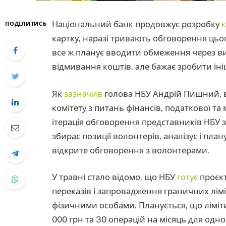
Національний банк продовжує розробку
к
ПОДІЛИТИСЬ
картку, наразі тривають обговорення цьо
все ж планує вводити обмеження через в
відмивання коштів, але бажає зробити іні
Як
зазначив
голова НБУ Андрій Пишний, 
комітету з питань фінансів, податкової та
ітерація обговорення представників НБУ
збирає позиції волонтерів, аналізує і план
відкрите обговорення з волонтерами.
У травні стало відомо, що НБУ
готує
проєк
переказів і запровадження граничних лімі
фізичними особами. Планується, що ліміт
000 грн та 30 операцій на місяць для одно