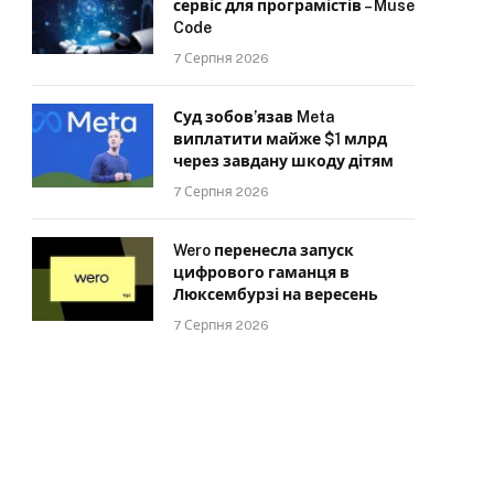
сервіс для програмістів – Muse
Code
7 Серпня 2026
Суд зобов’язав Meta
виплатити майже $1 млрд
через завдану шкоду дітям
7 Серпня 2026
Wero перенесла запуск
цифрового гаманця в
Люксембурзі на вересень
7 Серпня 2026