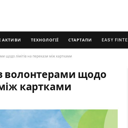
 АКТИВИ
ТЕХНОЛОГІЇ
СТАРТАПИ
EASY FINT
ми щодо лімітів на перекази між картками
 з волонтерами щодо
 між картками