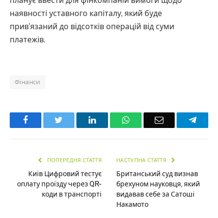
планує ввести для фінкомпаній вимоги щодо
наявності уставного капіталу, який буде
прив’язаний до відсотків операцій від суми
платежів.
Фінанси
Facebook
Twitter
LinkedIn
WhatsApp
Email
Teleg
ПОПЕРЕДНЯ СТАТТЯ
НАСТУПНА СТАТТЯ
Київ Цифровий тестує
Британський суд визнав
оплату проїзду через QR-
брехуном науковця, який
коди в транспорті
видавав себе за Сатоші
Накамото