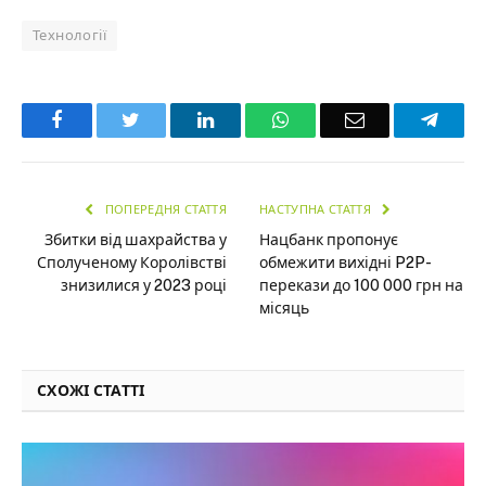
Технології
Facebook
Twitter
LinkedIn
WhatsApp
Email
Teleg
ПОПЕРЕДНЯ СТАТТЯ
НАСТУПНА СТАТТЯ
Збитки від шахрайства у
Нацбанк пропонує
Сполученому Королівстві
обмежити вихідні P2P-
знизилися у 2023 році
перекази до 100 000 грн на
місяць
СХОЖІ СТАТТІ