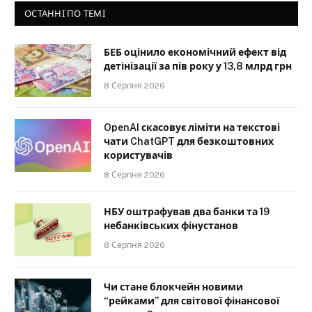
ОСТАННІ ПО ТЕМІ
БЕБ оцінило економічний ефект від
детінізації за пів року у 13,8 млрд грн
8 Серпня 2026
OpenAI скасовує ліміти на текстові
чати ChatGPT для безкоштовних
користувачів
8 Серпня 2026
НБУ оштрафував два банки та 19
небанківських фінустанов
8 Серпня 2026
Чи стане блокчейн новими
“рейками” для світової фінансової