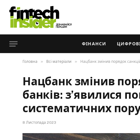
ФІНАНСИ
ЦИФРОВІ
»
»
Головна
Всі матеріали
Нацбанк змінив порядок санкці
Нацбанк змінив пор
банків: з’явилися по
систематичних пор
8 Листопада 2023