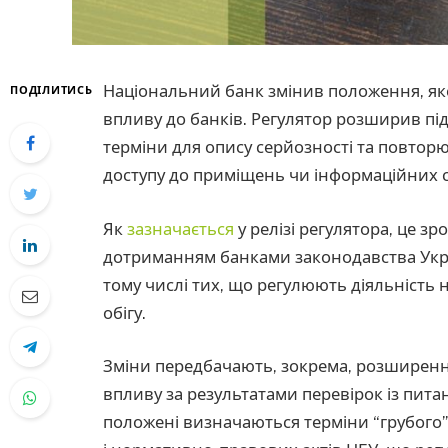
Національний банк змінив положення, яке
ПОДІЛИТИСЬ
впливу до банків. Регулятор розширив під
терміни для опису серйозності та повторю
доступу до приміщень чи інформаційних си
Як
зазначається
у релізі регулятора, це з
дотриманням банками законодавства Укра
тому числі тих, що регулюють діяльність 
обігу.
Зміни передбачають, зокрема, розширенн
впливу за результатами перевірок із пита
положені визначаються терміни “грубого”