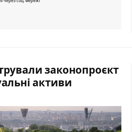
ія через соц. мережі
стрували законопроєкт
уальні активи