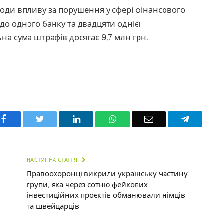
оди впливу за порушення у сфері фінансового
до одного банку та двадцяти однієї
на сума штрафів досягає 9,7 млн грн.
Facebook
Twitter
LinkedIn
WhatsApp
Email
Telegra
НАСТУПНА СТАТТЯ
Правоохоронці викрили українську частину
групи, яка через сотню фейкових
інвестиційних проєктів обманювали німців
та швейцарців