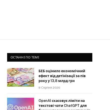
ОСТАННІ ПО ТЕМІ
БЕБ оцінило економічний
ефект від детінізації за пів
року у 13,8 млрд грн
8 Серпня 2026
OpenAI скасовує ліміти на
текстові чати ChatGPT для