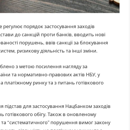
 регулює порядок застосування заходів
стави до санкцій проти банків, вводить нові
ваності порушень, ввів санкції за блокування
стем, ризикову діяльність та інші зміни.
роблено з метою посилення нагляду за
їни та нормативно-правових актів НБУ, у
на платіжному ринку та з питань готівкового
я підстав для застосування Нацбанком заходів
нь готівкового обігу. Також в оновленому
 та “систематичного” порушення вимог закону