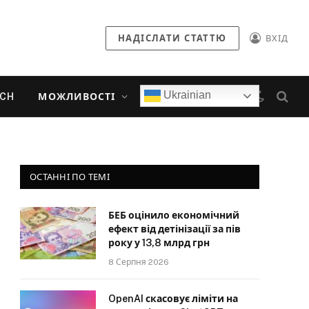
НАДІСЛАТИ СТАТТЮ
ВХІД
Ukrainian
ECH
МОЖЛИВОСТІ
ОСТАННІ ПО ТЕМІ
БЕБ оцінило економічний
ефект від детінізації за пів
року у 13,8 млрд грн
8 Серпня 2026
OpenAI скасовує ліміти на