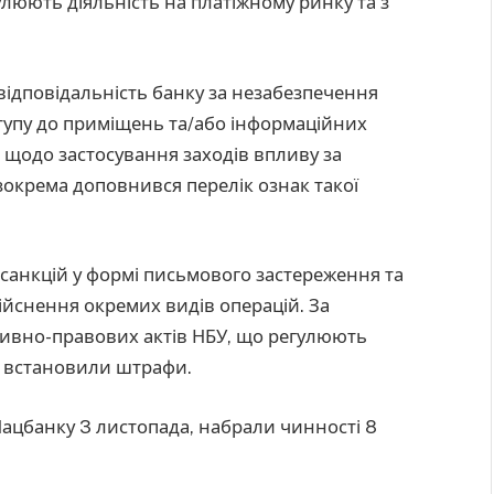
люють діяльність на платіжному ринку та з
дповідальність банку за незабезпечення
упу до приміщень та/або інформаційних
 щодо застосування заходів впливу за
зокрема доповнився перелік ознак такої
санкцій у формі письмового застереження та
йснення окремих видів операцій. За
ивно-правових актів НБУ, що регулюють
о, встановили штрафи.
Нацбанку 3 листопада, набрали чинності 8