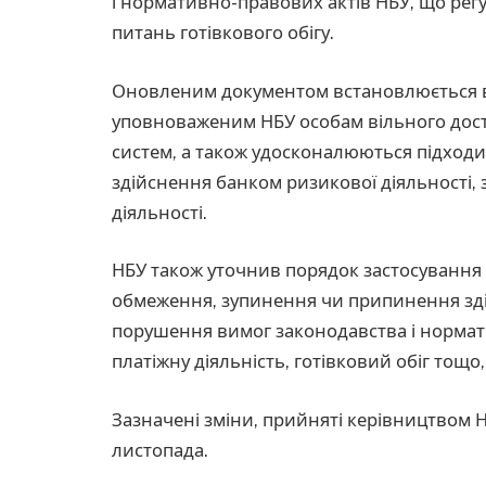
і нормативно-правових актів НБУ, що регу
питань готівкового обігу.
Оновленим документом встановлюється ві
уповноваженим НБУ особам вільного дост
систем, а також удосконалюються підходи
здійснення банком ризикової діяльності, 
діяльності.
НБУ також уточнив порядок застосування 
обмеження, зупинення чи припинення зді
порушення вимог законодавства і нормат
платіжну діяльність, готівковий обіг тощ
Зазначені зміни, прийняті керівництвом 
листопада.