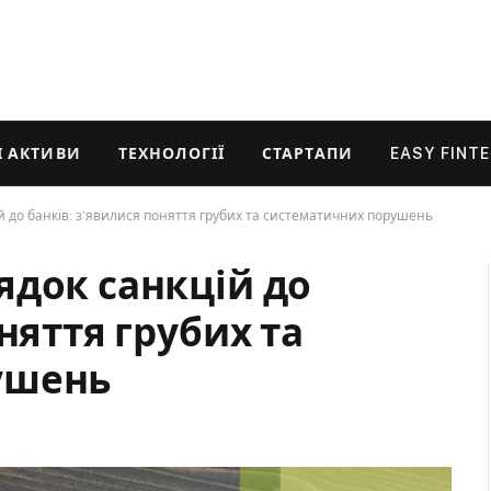
 АКТИВИ
ТЕХНОЛОГІЇ
СТАРТАПИ
EASY FINT
й до банків: з’явилися поняття грубих та систематичних порушень
ядок санкцій до
няття грубих та
ушень