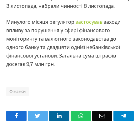
3 листопада, набрали чинності 8 листопада.
Минулого місяця регулятор
застосував
заходи
впливу за порушення у сфері фінансового
моніторингу та валютного законодавства до
одного банку та двадцяти однієї небанківської
фінансової установи. Загальна сума штрафів
досягає 9,7 млн грн.
Фінанси
Facebook
Twitter
LinkedIn
WhatsApp
Email
Teleg