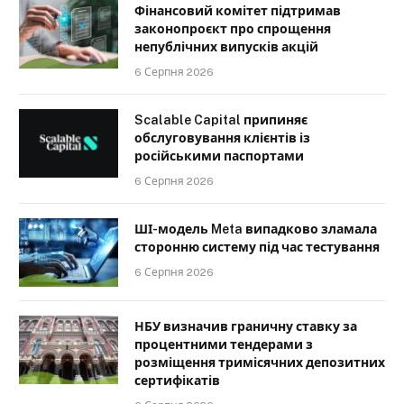
Фінансовий комітет підтримав
законопроєкт про спрощення
непублічних випусків акцій
6 Серпня 2026
Scalable Capital припиняє
обслуговування клієнтів із
російськими паспортами
6 Серпня 2026
ШІ-модель Meta випадково зламала
сторонню систему під час тестування
6 Серпня 2026
НБУ визначив граничну ставку за
процентними тендерами з
розміщення тримісячних депозитних
сертифікатів