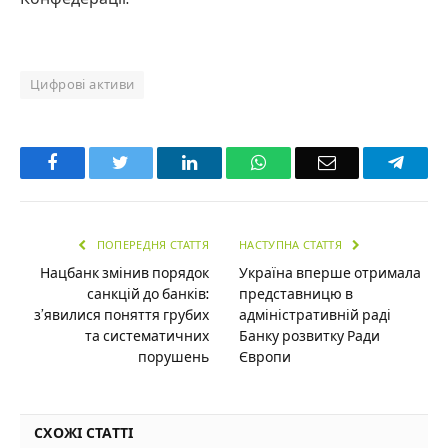
Цифрові активи
Facebook
Twitter
LinkedIn
WhatsApp
Email
Teleg
ПОПЕРЕДНЯ СТАТТЯ
НАСТУПНА СТАТТЯ
Нацбанк змінив порядок
Україна вперше отримала
санкцій до банків:
представницю в
з’явилися поняття грубих
адміністративній раді
та систематичних
Банку розвитку Ради
порушень
Європи
СХОЖІ СТАТТІ