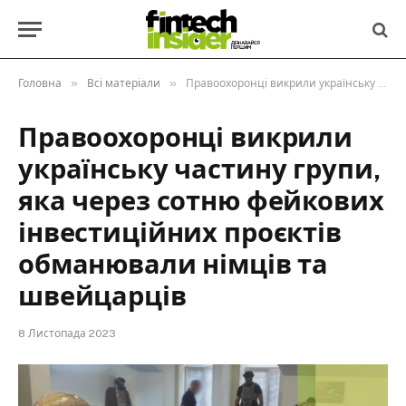
»
»
Головна
Всі матеріали
Правоохоронці викрили українську частину групи, яка через сотню фейкових інвестиційних проєктів обманювали німців та швейцарців
Правоохоронці викрили
українську частину групи,
яка через сотню фейкових
інвестиційних проєктів
обманювали німців та
швейцарців
8 Листопада 2023