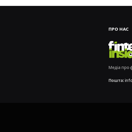
ПРО НАС
Медіа про ф
Пошта:
inf