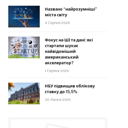
Названо “найрозумніші”
міста світу
4 Серпня 2026
Фокус на ШІ та дані: які
стартапи шукає
найвідоміший
американський
акселератор?
1 Серпня 2026
НБУ підвищив облікову
ставку до 15,5%
30 Липня 2026