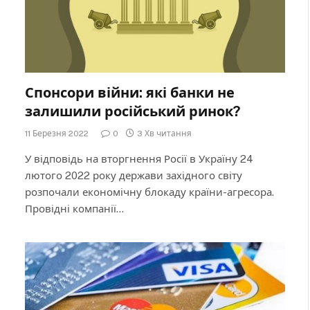
Спонсори війни: які банки не
залишили російський ринок?
11 Березня 2022
0
3 Хв читання
У відповідь на вторгнення Росії в Україну 24
лютого 2022 року держави західного світу
розпочали економічну блокаду країни-агресора.
Провідні компанії…