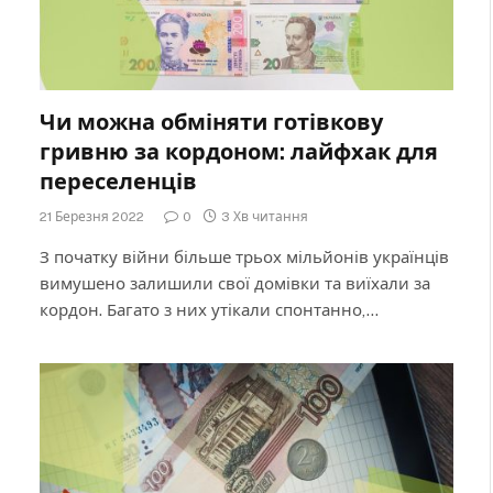
Чи можна обміняти готівкову
гривню за кордоном: лайфхак для
переселенців
21 Березня 2022
0
3 Хв читання
З початку війни більше трьох мільйонів українців
вимушено залишили свої домівки та виїхали за
кордон. Багато з них утікали спонтанно,…