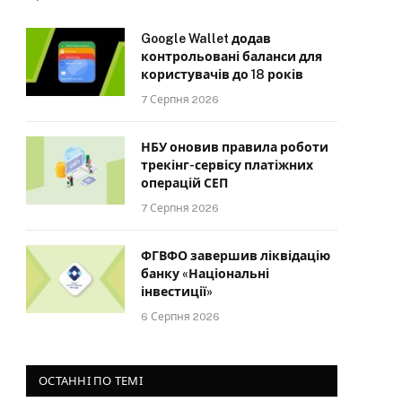
Google Wallet додав
контрольовані баланси для
користувачів до 18 років
7 Серпня 2026
НБУ оновив правила роботи
трекінг-сервісу платіжних
операцій СЕП
7 Серпня 2026
ФГВФО завершив ліквідацію
банку «Національні
інвестиції»
6 Серпня 2026
ОСТАННІ ПО ТЕМІ