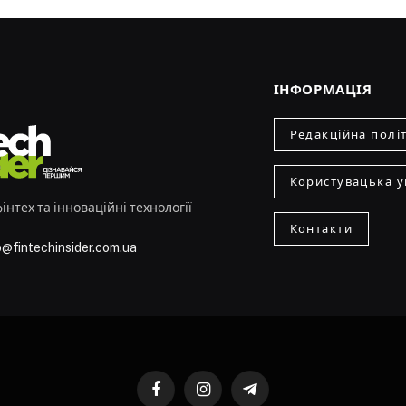
ІНФОРМАЦІЯ
Редакційна полі
Користувацька у
інтех та інноваційні технології
Контакти
o@fintechinsider.com.ua
Facebook
Instagram
Telegram