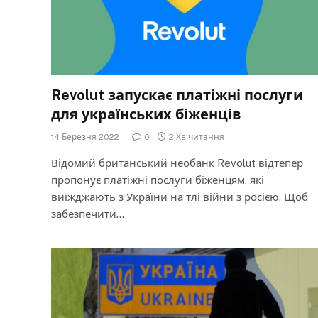
Revolut запускає платіжні послуги
для українських біженців
14 Березня 2022
0
2 Хв читання
Відомий британський необанк Revolut відтепер
пропонує платіжні послуги біженцям, які
виїжджають з України на тлі війни з росією. Щоб
забезпечити…