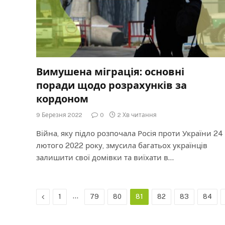
Вимушена міграція: основні
поради щодо розрахунків за
кордоном
9 Березня 2022
0
2 Хв читання
Війна, яку підло розпочала Росія проти України 24
лютого 2022 року, змусила багатьох українців
залишити свої домівки та виїхати в…
Previous
…
1
79
80
81
82
83
84