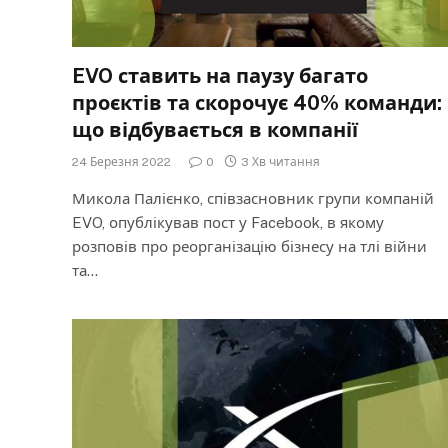
EVO ставить на паузу багато
проєктів та скорочує 40% команди:
що відбувається в компанії
24 Березня 2022
0
3 Хв читання
Микола Палієнко, співзасновник групи компаній
EVO, опублікував пост у Facebook, в якому
розповів про реорганізацію бізнесу на тлі війни
та…