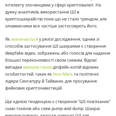
інтелекту злочинцями у сфері криптовалют. На
думку аналітиків, використання ШІ в
криптошахрайстві поки що не стало трендом, але
зловмисники все частіше застосовують його.
Як
зазначається
у релізі дослідження, одним зі
способів застосування ШІ шахраями є створення
deepfake-відео, зображень або голосів для надання
більшої переконливості своїм схемам. Відомі
випадки
використання
діпфейк-копій відомих
особистостей, таких як
Ілон Маск
та політичні
лідери Сингапуру й Тайваню, для просування
фейкових криптоінвестицій.
Ще однією тенденцією є створення “ШІ-пов’язаних”
скам-токенів або схем pump-and-dump. Шахраї
використовують ажіотаж навколо ШІ для