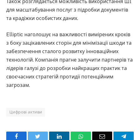
Також розглядається можливість використання ШІ
для масштабування послуг з підробки документів
та крадіжки особистих даних.
Elliptic наголошує на важливості вимірених кроків
з боку зацікавлених сторін для мінімізації шкоди та
забезпечення сталого розвитку інноваційних
технологій. Компанія прагне залучити партнерів та
лідерів галузі до розробки найкращих практик та
своєчасних стратегій протидії потенційним
загрозам.
Цифрові активи
Facebook
Twitter
LinkedIn
WhatsApp
Email
Teleg