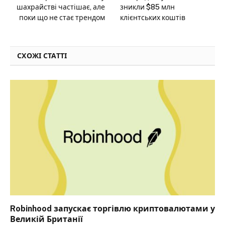
шахрайстві частішає, але
зникли $85 млн
поки що не стає трендом
клієнтських коштів
СХОЖІ СТАТТІ
Robinhood запускає торгівлю криптовалютами у
Великій Британії