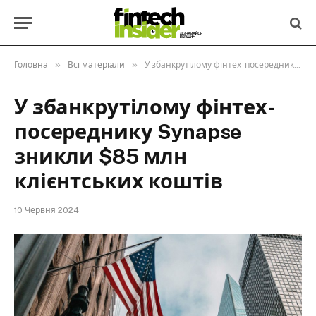
»
»
Головна
Всі матеріали
У збанкрутілому фінтех-посереднику Synapse зникли $85 млн клієнтських коштів
У збанкрутілому фінтех-
посереднику Synapse
зникли $85 млн
клієнтських коштів
10 Червня 2024