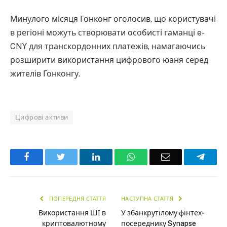
Минулого місяця Гонконг оголосив, що користувачі
в регіоні можуть створювати особисті гаманці e-
CNY для транскордонних платежів, намагаючись
розширити використання цифрового юаня серед
жителів Гонконгу.
Цифрові активи
Facebook
Twitter
LinkedIn
WhatsApp
Email
Teleg
ПОПЕРЕДНЯ СТАТТЯ
НАСТУПНА СТАТТЯ
Використання ШІ в
У збанкрутілому фінтех-
криптовалютному
посереднику Synapse