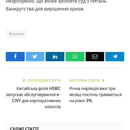
незрозуміло, що може зробити суд з питань
банкрутства для вирішення кризи.
Фінанси
Facebook
Twitter
LinkedIn
WhatsApp
Email
Teleg
ПОПЕРЕДНЯ СТАТТЯ
НАСТУПНА СТАТТЯ
Китайська філія HSBC
Річна інфляція вже три
запускає обслуговування e-
місяці поспіль тримається
CNY для корпоративних
на рівні 3%
клієнтів
СХОЖІ СТАТТІ