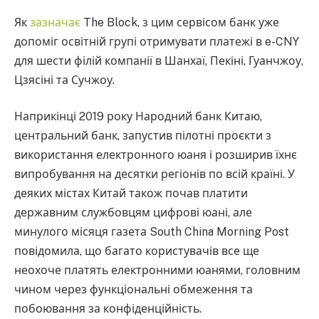
Як
зазначає
The Block, з цим сервісом банк уже
допоміг освітній групі отримувати платежі в e-CNY
для шести філій компанії в Шанхаї, Пекіні, Гуанчжоу,
Цзясіні та Сучжоу.
Наприкінці 2019 року Народний банк Китаю,
центральний банк, запустив пілотні проєкти з
використання електронного юаня і розширив їхнє
випробування на десятки регіонів по всій країні. У
деяких містах Китай також почав платити
державним службовцям цифрові юані, але
минулого місяця газета South China Morning Post
повідомила, що багато користувачів все ще
неохоче платять електронними юанями, головним
чином через функціональні обмеження та
побоювання за конфіденційність.