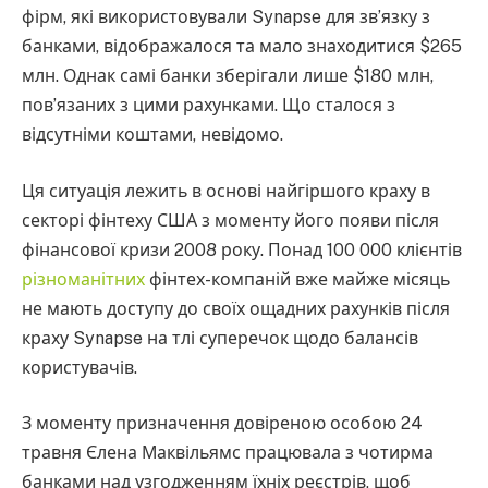
фірм, які використовували Synapse для зв’язку з
банками, відображалося та мало знаходитися $265
млн. Однак самі банки зберігали лише $180 млн,
пов’язаних з цими рахунками. Що сталося з
відсутніми коштами, невідомо.
Ця ситуація лежить в основі найгіршого краху в
секторі фінтеху США з моменту його появи після
фінансової кризи 2008 року. Понад 100 000 клієнтів
різноманітних
фінтех-компаній вже майже місяць
не мають доступу до своїх ощадних рахунків після
краху Synapse на тлі суперечок щодо балансів
користувачів.
З моменту призначення довіреною особою 24
травня Єлена Маквільямс працювала з чотирма
банками над узгодженням їхніх реєстрів, щоб