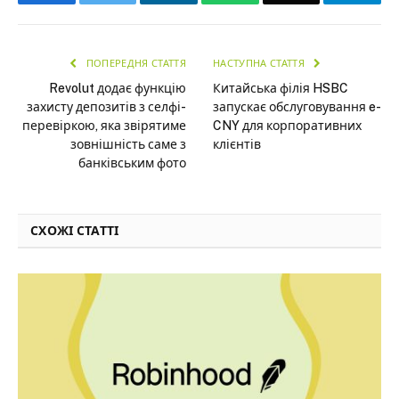
ПОПЕРЕДНЯ СТАТТЯ
НАСТУПНА СТАТТЯ
Revolut додає функцію
Китайська філія HSBC
захисту депозитів з селфі-
запускає обслуговування e-
перевіркою, яка звірятиме
CNY для корпоративних
зовнішність саме з
клієнтів
банківським фото
СХОЖІ СТАТТІ