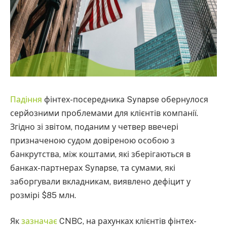
Падіння
фінтех-посередника Synapse обернулося
серйозними проблемами для клієнтів компанії.
Згідно зі звітом, поданим у четвер ввечері
призначеною судом довіреною особою з
банкрутства, між коштами, які зберігаються в
банках-партнерах Synapse, та сумами, які
заборгували вкладникам, виявлено дефіцит у
розмірі $85 млн.
Як
зазначає
CNBC, на рахунках клієнтів фінтех-