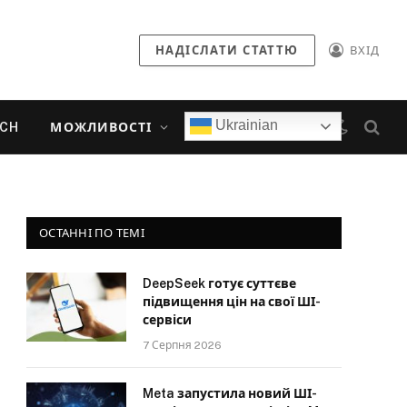
НАДІСЛАТИ СТАТТЮ
ВХІД
Ukrainian
ECH
МОЖЛИВОСТІ
ОСТАННІ ПО ТЕМІ
DeepSeek готує суттєве
підвищення цін на свої ШІ-
сервіси
7 Серпня 2026
Meta запустила новий ШІ-