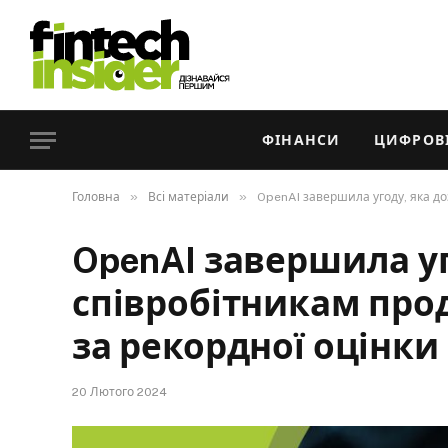
ФІНАНСИ
ЦИФРОВІ
»
»
Головна
Всі матеріали
OpenAI завершила угоду, яка до
OpenAI завершила уг
співробітникам прод
за рекордної оцінки
20 Лютого 2024