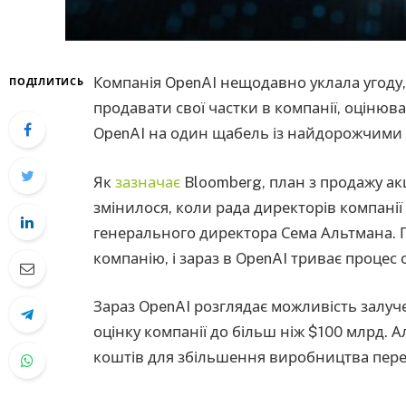
Компанія OpenAI нещодавно уклала угоду, 
ПОДІЛИТИСЬ
продавати свої частки в компанії, оцінюв
OpenAI на один щабель із найдорожчими с
Як
зазначає
Bloomberg, план з продажу ак
змінилося, коли рада директорів компані
генерального директора Сема Альтмана. П
компанію, і зараз в OpenAI триває процес
Зараз OpenAI розглядає можливість залуче
оцінку компанії до більш ніж $100 млрд.
коштів для збільшення виробництва пер