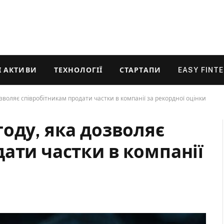
 АКТИВИ
ТЕХНОЛОГІЇ
СТАРТАПИ
EASY FINT
зволяє співробітникам продати частки в компанії за рекордної оцінки
оду, яка дозволяє
ати частки в компанії