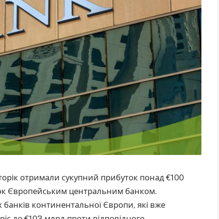
 торік отримали сукупний прибуток понад €100
вок Європейським центральним банком.
 банків континентальної Європи, які вже
зріс до €103 млрд проти відповідного