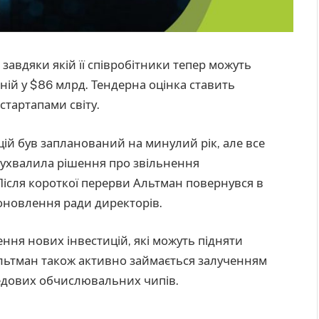
завдяки якій її співробітники тепер можуть
аній у $86 млрд. Тендерна оцінка ставить
тартапами світу.
цій був запланований на минулий рік, але все
ї ухвалила рішення про звільнення
ісля короткої перерви Альтман повернувся в
 оновлення ради директорів.
ння нових інвестицій, які можуть підняти
 Альтман також активно займається залученням
едових обчислювальних чипів.