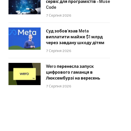
сервіс для програмістів – Muse
Code
7 Серпня 2026
Суд зобов’язав Meta
виплатити майже $1 млрд
через завдану шкоду дітям
7 Серпня 2026
Wero перенесла запуск
цифрового гаманця в
Люксембурзі на вересень
7 Серпня 2026