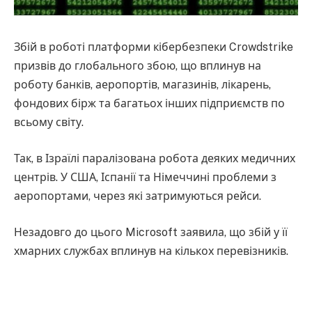
Збій в роботі платформи кібербезпеки Crowdstrike
призвів до глобального збою, що вплинув на
роботу банків, аеропортів, магазинів, лікарень,
фондових бірж та багатьох інших підприємств по
всьому світу.
Так, в Ізраїлі паралізована робота деяких медичних
центрів. У США, Іспанії та Німеччині проблеми з
аеропортами, через які затримуються рейси.
Незадовго до цього Microsoft заявила, що збій у її
хмарних службах вплинув на кількох перевізників.
Відповідно до попередження, надісланого
Crowdstrike своїм клієнтам, програмне