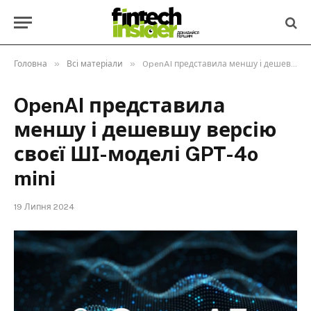
»
»
Головна
Всі матеріали
OpenAI представила меншу і дешевшу версію своєї ШІ-моделі GPT-4o mini
OpenAI представила
меншу і дешевшу версію
своєї ШІ-моделі GPT-4o
mini
19 Липня 2024