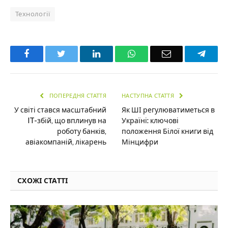
Технології
Facebook
Twitter
LinkedIn
WhatsApp
Email
Teleg
ПОПЕРЕДНЯ СТАТТЯ
НАСТУПНА СТАТТЯ
У світі стався масштабний
Як ШІ регулюватиметься в
IT-збій, що вплинув на
Україні: ключові
роботу банків,
положення Білої книги від
авіакомпаній, лікарень
Мінцифри
СХОЖІ СТАТТІ