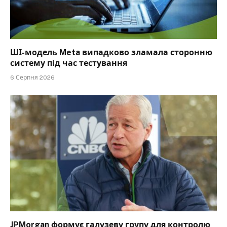
ШІ-модель Meta випадково зламала сторонню
систему під час тестування
6 Серпня 2026
JPMorgan формує галузеву групу для контролю