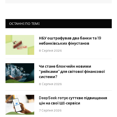
ОСТАННІ ПО ТЕМІ
НБУ оштрафував два банки та 19
небанківських фінустанов
8 Серпня 2026
Чи стане блокчейн новими
“рейками” для світової фінансової
системи?
8 Серпня 2026
DeepSeek готує суттєве підвищення
цін на свої ШІ-сервіси
7 Серпня 2026