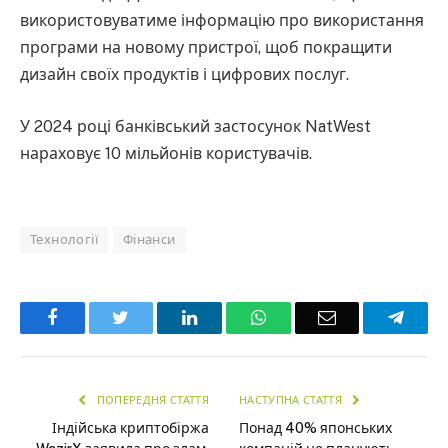
використовуватиме інформацію про використання
програми на новому пристрої, щоб покращити
дизайн своїх продуктів і цифрових послуг.
У 2024 році банківський застосунок NatWest
нараховує 10 мільйонів користувачів.
Технології
Фінанси
Facebook
Twitter
LinkedIn
WhatsApp
Email
Teleg
ПОПЕРЕДНЯ СТАТТЯ
НАСТУПНА СТАТТЯ
Індійська криптобіржа
Понад 40% японських