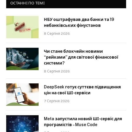
ОСТАННІ ПО ТЕМІ
НБУ оштрафував два банки та 19
небанківських фінустанов
8 Серпня 2026
Чи стане блокчейн новими
“рейками” для світової фінансової
системи?
8 Серпня 2026
DeepSeek готує суттєве підвищення
цін на свої ШІ-сервіси
7 Серпня 2026
Meta запустила новий ШІ-сервіс для
програмістів – Muse Code