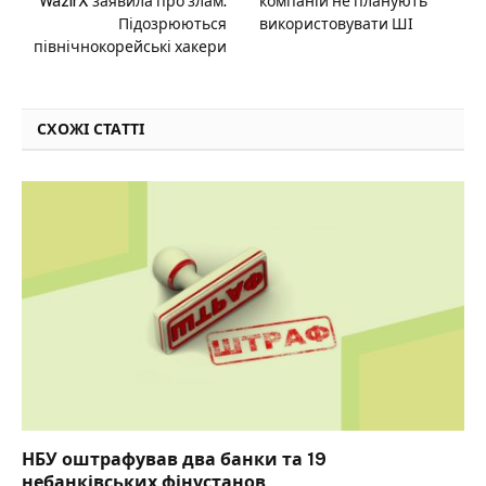
WazirX заявила про злам.
компаній не планують
Підозрюються
використовувати ШІ
північнокорейські хакери
СХОЖІ СТАТТІ
НБУ оштрафував два банки та 19
небанківських фінустанов