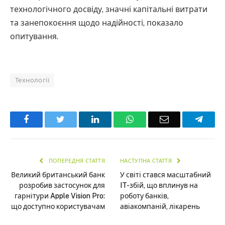
технологічного досвіду, значні капітальні витрати
та занепокоєння щодо надійності, показало
опитування.
Технології
Facebook
Twitter
LinkedIn
WhatsApp
Email
Teleg
ПОПЕРЕДНЯ СТАТТЯ
НАСТУПНА СТАТТЯ
Великий британський банк
У світі стався масштабний
розробив застосунок для
IT-збій, що вплинув на
гарнітури Apple Vision Pro:
роботу банків,
що доступно користувачам
авіакомпаній, лікарень