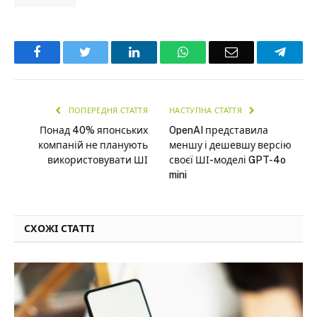
Facebook
Twitter
LinkedIn
WhatsApp
Email
Teleg
ПОПЕРЕДНЯ СТАТТЯ
НАСТУПНА СТАТТЯ
Понад 40% японських
OpenAI представила
компаній не планують
меншу і дешевшу версію
використовувати ШІ
своєї ШІ-моделі GPT-4o
mini
СХОЖІ СТАТТІ