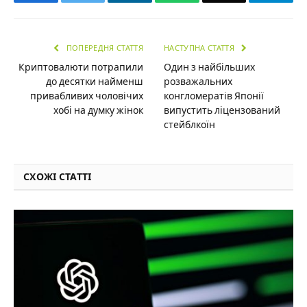
ПОПЕРЕДНЯ СТАТТЯ
НАСТУПНА СТАТТЯ
Криптовалюти потрапили
Один з найбільших
до десятки найменш
розважальних
привабливих чоловічих
конгломератів Японії
хобі на думку жінок
випустить ліцензований
стейблкоїн
СХОЖІ СТАТТІ