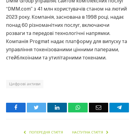
DMM Group управляє сайтом комплексних послуг
“DMM.com” з 41 млн користувачів станом на лютий
2023 року. Компанія, заснована в 1998 році, надає
понад 60 різноманітних послуг, включаючи
розваги та передові технологічні напрямки.
Компанія Progmat надає платформу для випуску та
управління токенізованими цінними паперами,
стейблкоїнами та утилітарними токенами.
Цифрові активи
Facebook
Twitter
LinkedIn
WhatsApp
Email
Teleg
ПОПЕРЕДНЯ СТАТТЯ
НАСТУПНА СТАТТЯ