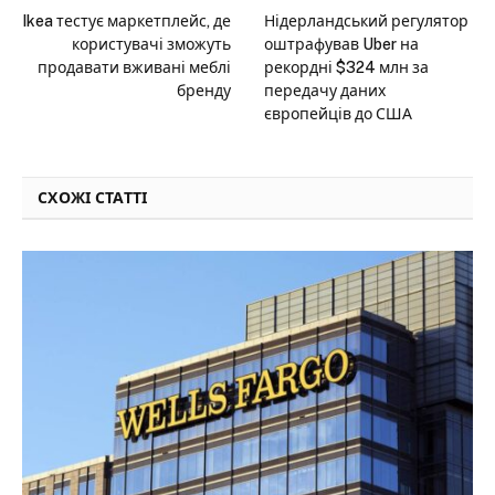
Ikea тестує маркетплейс, де
Нідерландський регулятор
користувачі зможуть
оштрафував Uber на
продавати вживані меблі
рекордні $324 млн за
бренду
передачу даних
європейців до США
СХОЖІ СТАТТІ