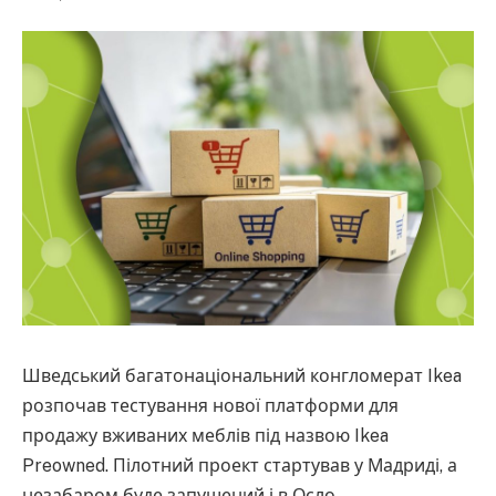
Шведський багатонаціональний конгломерат Ikea
розпочав тестування нової платформи для
продажу вживаних меблів під назвою Ikea
Preowned. Пілотний проект стартував у Мадриді, а
незабаром буде запущений і в Осло.