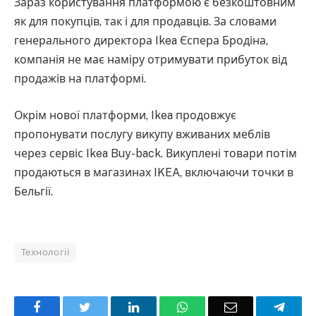
Зараз користування платформою є безкоштовним
як для покупців, так і для продавців. За словами
генерального директора Ikea Єспера Бродіна,
компанія не має наміру отримувати прибуток від
продажів на платформі.
Окрім нової платформи, Ikea продовжує
пропонувати послугу викупу вживаних меблів
через сервіс Ikea Buy-back. Викуплені товари потім
продаються в магазинах IKEA, включаючи точки в
Бельгії.
Технології
Facebook
Twitter
LinkedIn
WhatsApp
Email
Teleg