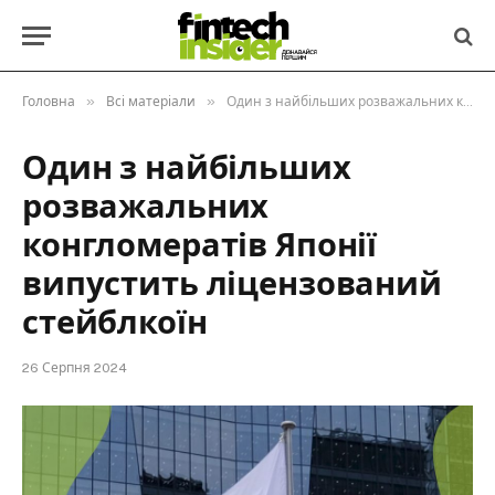
»
»
Головна
Всі матеріали
Один з найбільших розважальних конгломератів Японії випустить ліцензований стейблкоїн
Один з найбільших
розважальних
конгломератів Японії
випустить ліцензований
стейблкоїн
26 Серпня 2024