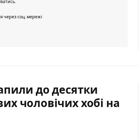
уватись
.
ія через соц. мережі
апили до десятки
х чоловічих хобі на