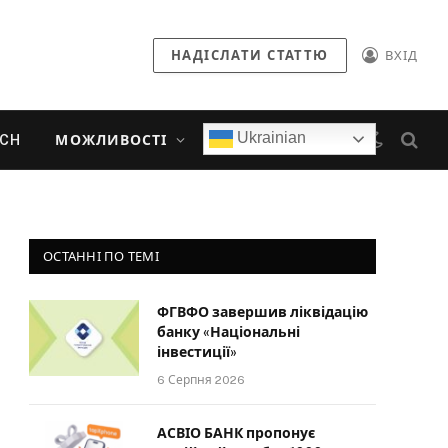
НАДІСЛАТИ СТАТТЮ
ВХІД
Ukrainian
ECH
МОЖЛИВОСТІ
ОСТАННІ ПО ТЕМІ
ФГВФО завершив ліквідацію
банку «Національні
інвестиції»
6 Серпня 2026
АСВІО БАНК пропонує