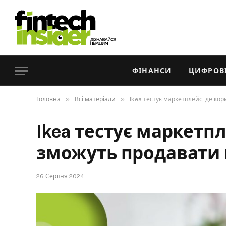
ФІНАНСИ
ЦИФРОВІ
»
»
Головна
Всі матеріали
Ikea тестує маркетплейс, де ко
Ikea тестує маркетпл
зможуть продавати 
26 Серпня 2024