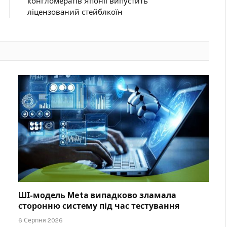
конгломератів Японії випустить
ліцензований стейблкоїн
ШІ-модель Meta випадково зламала
сторонню систему під час тестування
6 Серпня 2026