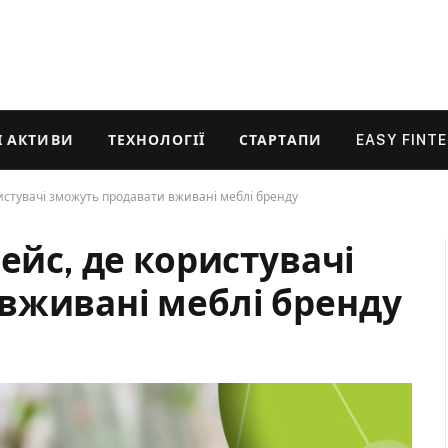
 АКТИВИ
ТЕХНОЛОГІЇ
СТАРТАПИ
EASY FINT
ристувачі зможуть продавати вживані меблі бренду
ейс, де користувачі
вживані меблі бренду