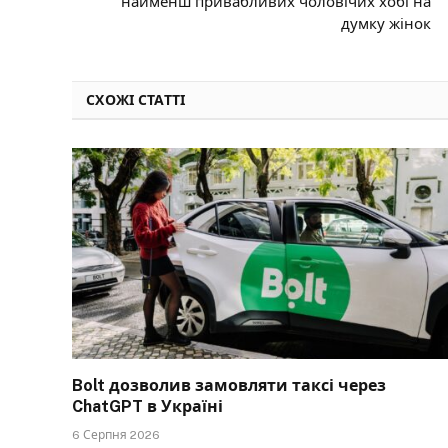
найменш привабливих чоловічих хобі на
думку жінок
СХОЖІ СТАТТІ
Bolt дозволив замовляти таксі через
ChatGPT в Україні
6 Серпня 2026