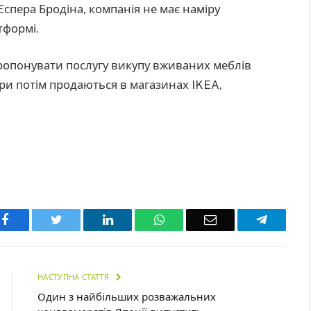
спера Бродіна, компанія не має наміру
тформі.
ропонувати послугу викупу вживаних меблів
вари потім продаються в магазинах IKEA,
Facebook
Twitter
LinkedIn
WhatsApp
Email
Telegra
НАСТУПНА СТАТТЯ
Один з найбільших розважальних