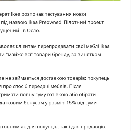
ат Ikea розпочав тестування нової
під назвою Ikea Preowned. Пілотний проект
пущений і в Осло.
зволяє клієнтам перепродавати свої меблі Ikea
и “майже всі” товари бренду, за винятком
ле не займається доставкою товарів: покупець
про спосіб передачі меблів. Після
тримати повну суму готівкою або обрати
датковим бонусом у розмірі 15% від суми
овним як для покупців, так і для продавців.