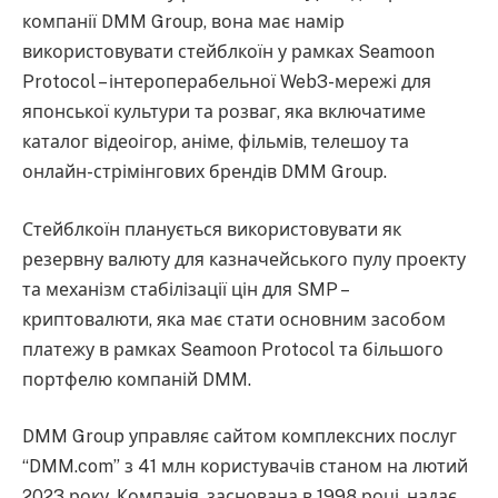
компанії DMM Group, вона має намір
використовувати стейблкоїн у рамках Seamoon
Protocol – інтероперабельної Web3-мережі для
японської культури та розваг, яка включатиме
каталог відеоігор, аніме, фільмів, телешоу та
онлайн-стрімінгових брендів DMM Group.
Стейблкоїн планується використовувати як
резервну валюту для казначейського пулу проекту
та механізм стабілізації цін для SMP –
криптовалюти, яка має стати основним засобом
платежу в рамках Seamoon Protocol та більшого
портфелю компаній DMM.
DMM Group управляє сайтом комплексних послуг
“DMM.com” з 41 млн користувачів станом на лютий
2023 року. Компанія, заснована в 1998 році, надає