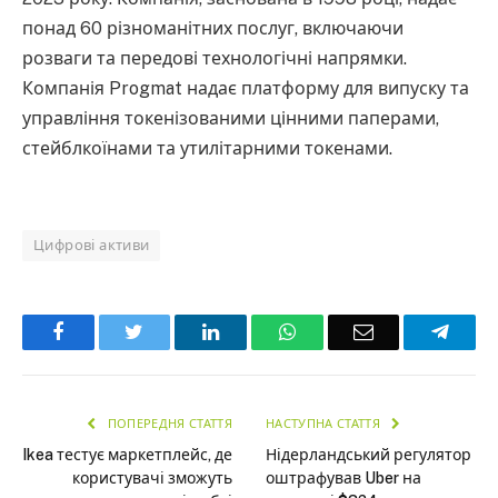
понад 60 різноманітних послуг, включаючи
розваги та передові технологічні напрямки.
Компанія Progmat надає платформу для випуску та
управління токенізованими цінними паперами,
стейблкоїнами та утилітарними токенами.
Цифрові активи
Facebook
Twitter
LinkedIn
WhatsApp
Email
Teleg
ПОПЕРЕДНЯ СТАТТЯ
НАСТУПНА СТАТТЯ
Ikea тестує маркетплейс, де
Нідерландський регулятор
користувачі зможуть
оштрафував Uber на