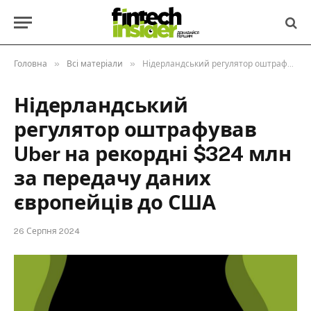
»
»
Головна
Всі матеріали
Нідерландський регулятор оштрафував Uber на рекордні $324 млн за передачу даних європейців до США
Нідерландський
регулятор оштрафував
Uber на рекордні $324 млн
за передачу даних
європейців до США
26 Серпня 2024