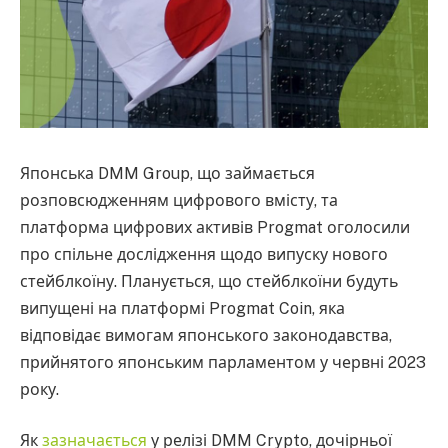
Японська DMM Group, що займається
розповсюдженням цифрового вмісту, та
платформа цифрових активів Progmat оголосили
про спільне дослідження щодо випуску нового
стейблкоїну. Планується, що стейблкоїни будуть
випущені на платформі Progmat Coin, яка
відповідає вимогам японського законодавства,
прийнятого японським парламентом у червні 2023
року.
Як
зазначається
у релізі DMM Crypto, дочірньої