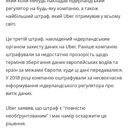
який коли-небудь накладав нідерландський
регулятор на будь-яку компанію, а також
найбільший штраф, який Uber отримував у всьому
світі.
Це третій штраф, накладений нідерландським
органом захисту даних на Uber. Раніше компанію
штрафували за недостатню прозорість щодо
термінів зберігання даних європейських водіїв та
країн за межами Європи, куди ці дані передавалися.
У 2018 році компанію оштрафували за несвоєчасне
інформування нідерландського регулятора про
витік даних.
Uber заявив, що штраф є “повністю
необґрунтованим” і має намір оскаржити це
рішення.