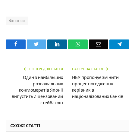
Фінанси
Facebook
Twitter
LinkedIn
WhatsApp
Email
Teleg
ПОПЕРЕДНЯ СТАТТЯ
НАСТУПНА СТАТТЯ
Один з найбільших
НБУ пропонує змінити
розважальних
процес погодження
конгломератів Японії
керівників
випустить ліцензований
націоналізованих банків
стейблкоїн
СХОЖІ СТАТТІ