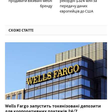
продавати вживані меблі
рекордні $324 млн за
бренду
передачу даних
європейців до США
СХОЖІ СТАТТІ
Wells Fargo запустить токенізовані депозити
для корпоративних платежів 24/7