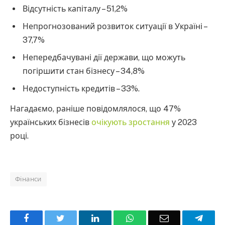
Відсутність капіталу – 51,2%
Непрогнозований розвиток ситуації в Україні –
37,7%
Непередбачувані дії держави, що можуть
погіршити стан бізнесу – 34,8%
Недоступність кредитів – 33%.
Нагадаємо, раніше повідомлялося, що 47%
українських бізнесів
очікують зростання
у 2023
році.
Фінанси
Facebook
Twitter
LinkedIn
WhatsApp
Email
Teleg