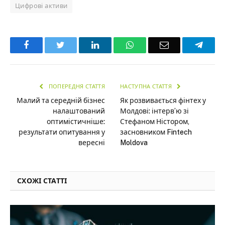
Цифрові активи
Facebook
Twitter
LinkedIn
WhatsApp
Email
Teleg
ПОПЕРЕДНЯ СТАТТЯ
НАСТУПНА СТАТТЯ
Малий та середній бізнес
Як розвивається фінтех у
налаштований
Молдові: інтерв’ю зі
оптимістичніше:
Стефаном Ністором,
результати опитування у
засновником Fintech
вересні
Moldova
СХОЖІ СТАТТІ