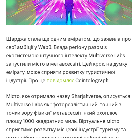
Шарджа стала ще одним еміратом, що заявила про
свої амбіції у Web3. Влада регіону разом з
екосистемою штучного інтелекту Multiverse Labs
запустили місто в метавсесвіті. Цей крок, на думку
емірату, може сприяти розвитку туристичної
індустрії. Про це
повідомляє
Cointelegraph.
Місто, яке отримало назву Sharjahverse, описується
Multiverse Labs як “фотореалістичний, точний з
точки зору фізики” метавсесвіт, який охоплює
площу 1000 квадратних миль. Віртуальне місто
сприятиме розвитку місцевої індустрії туризму та
потенційно створюватиме нові робочі місця в