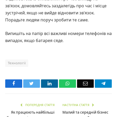
зв’язок, домовляйтесь заздалегідь про час і місце
зустрічей, якщо не вийде відновити зв’язок.
Порадьте людям поруч зробити те саме.
Випишіть на папір всі важливі номери телефонів на
випадок, якщо батарея сяде.
Технології
Facebook
Twitter
LinkedIn
WhatsApp
Email
Teleg
ПОПЕРЕДНЯ СТАТТЯ
НАСТУПНА СТАТТЯ
Як працюють найбільші
Малий та середній бізнес