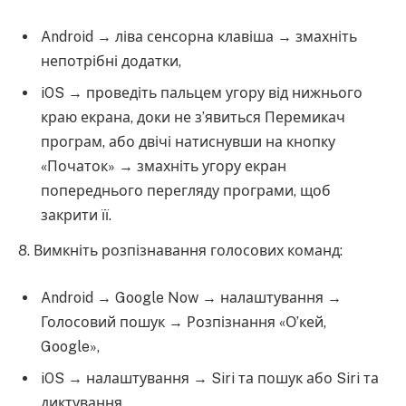
Android → ліва сенсорна клавіша → змахніть
непотрібні додатки,
iOS → проведіть пальцем угору від нижнього
краю екрана, доки не з’явиться Перемикач
програм, або двічі натиснувши на кнопку
«Початок» → змахніть угору екран
попереднього перегляду програми, щоб
закрити її.
8. Вимкніть розпізнавання голосових команд:
Android → Google Now → налаштування →
Голосовий пошук → Розпізнання «О’кей,
Google»,
iOS → налаштування → Siri та пошук або Siri та
диктування.