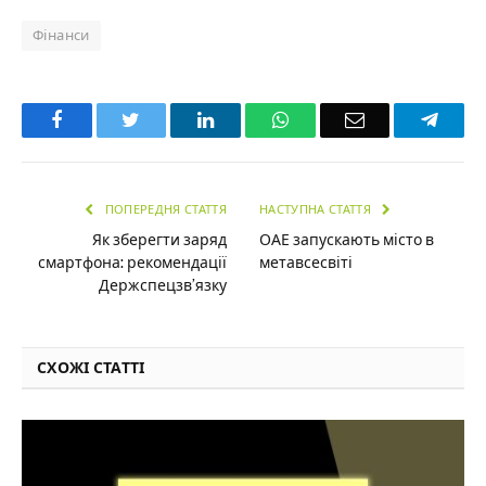
Фінанси
Facebook
Twitter
LinkedIn
WhatsApp
Email
Teleg
ПОПЕРЕДНЯ СТАТТЯ
НАСТУПНА СТАТТЯ
Як зберегти заряд
ОАЕ запускають місто в
смартфона: рекомендації
метавсесвіті
Держспецзв’язку
СХОЖІ СТАТТІ