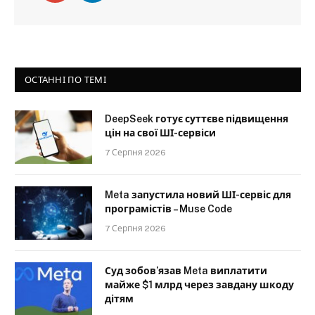
ОСТАННІ ПО ТЕМІ
DeepSeek готує суттєве підвищення
цін на свої ШІ-сервіси
7 Серпня 2026
Meta запустила новий ШІ-сервіс для
програмістів – Muse Code
7 Серпня 2026
Суд зобов’язав Meta виплатити
майже $1 млрд через завдану шкоду
дітям