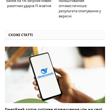
банки на тлі загрози нових
налаштований
ракетних ударів 11 жовтня
оптимістичніше:
результати опитування у
вересні
СХОЖІ СТАТТІ
DeepSeek готує суттєве підвищення цін на свої