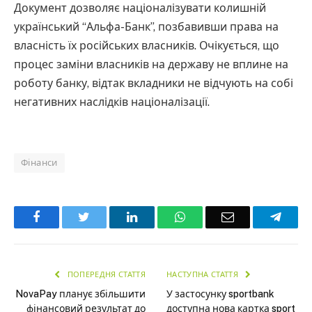
Документ дозволяє націоналізувати колишній
український “Альфа-Банк”, позбавивши права на
власність їх російських власників. Очікується, що
процес заміни власників на державу не вплине на
роботу банку, відтак вкладники не відчують на собі
негативних наслідків націоналізації.
Фінанси
Facebook
Twitter
LinkedIn
WhatsApp
Email
Teleg
ПОПЕРЕДНЯ СТАТТЯ
НАСТУПНА СТАТТЯ
NovaPay планує збільшити
У застосунку sportbank
фінансовий результат до
доступна нова картка sport