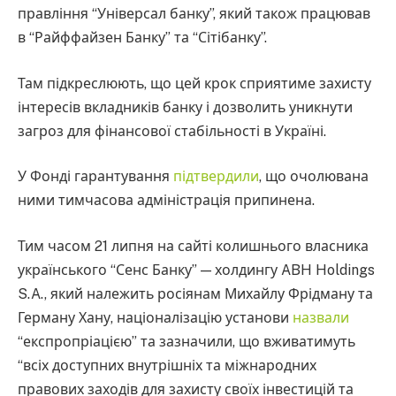
правління “Універсал банку”, який також працював
в “Райффайзен Банку” та “Сітібанку”.
Там підкреслюють, що цей крок сприятиме захисту
інтересів вкладників банку і дозволить уникнути
загроз для фінансової стабільності в Україні.
У Фонді гарантування
підтвердили
, що очолювана
ними тимчасова адміністрація припинена.
Тим часом 21 липня на сайті колишнього власника
українського “Сенс Банку” — холдингу ABH Holdings
S.A., який належить росіянам Михайлу Фрідману та
Герману Хану, націоналізацію установи
назвали
“експропріацією” та зазначили, що вживатимуть
“всіх доступних внутрішніх та міжнародних
правових заходів для захисту своїх інвестицій та