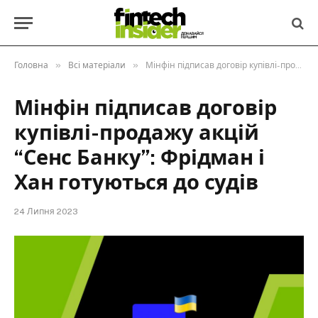
»
»
Головна
Всі матеріали
Мінфін підписав договір купівлі-продажу акцій “Сенс Банку”: Фрідман і Хан готуються до судів
Мінфін підписав договір
купівлі-продажу акцій
“Сенс Банку”: Фрідман і
Хан готуються до судів
24 Липня 2023