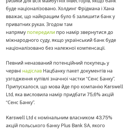
ризики для всіх майбутніх інвесторів, якщо банк
буде націоналізовано. Холдинг Фрідмана і Хана
вважає, що найкращим було б залишити банк у
приватних руках. Згодом там
напряму
попередили
про намір звернутися до
міжнародного суду, якщо український банк буде
націоналізовано без належної компенсації.
Певний неназваний потенційний покупець у
червні
надіслав
Нацбанку пакет документів на
узгодження купівлі значної частки “Сенс Банку”.
Припускалося, що мова йде про компанію Karswell
Ltd, яка висловила намір придбати 75,6% акцій
“Сенс Банку”.
Karswell Ltd є номінальним власником 43,75%
акцій польського банку Plus Bank SA, якого