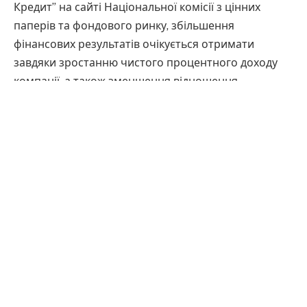
Кредит” на сайті Національної комісії з цінних
паперів та фондового ринку, збільшення
фінансових результатів очікується отримати
завдяки зростанню чистого процентного доходу
компанії, а також зменшення відношення
відрахувань до резервів до доходу. Водночас
компанія планує у наступних роках збільшити
вдвічі суми сплачених податків.
У 2023 році компанія очікує отримати 127 млн грн
чистого процентного доходу та витратити майже
60% від цих доходів на резервування, 12% — на
адміністративні та операційні витрати, близько 5%
— на податки, а також прописуються інші витрати. В
результаті очікується 27 млн грн фінансового
результату за рік.