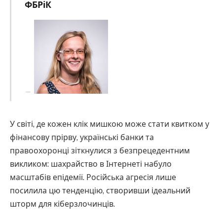
ФБРіК
У світі, де кожен клік мишкою може стати квитком у
фінансову прірву, українські банки та
правоохоронці зіткнулися з безпрецедентним
викликом: шахрайство в Інтернеті набуло
масштабів епідемії. Російська агресія лише
посилила цю тенденцію, створивши ідеальний
шторм для кіберзлочинців.