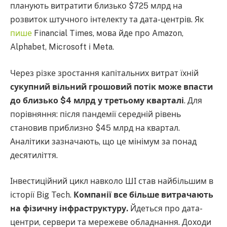
планують витратити близько $725 млрд на
розвиток штучного інтелекту та дата-центрів. Як
пише
Financial Times, мова йде про Amazon,
Alphabet, Microsoft і Meta.
Через різке зростання капітальних витрат їхній
сукупний вільний грошовий потік може впасти
до близько $4 млрд у третьому кварталі
. Для
порівняння: після пандемії середній рівень
становив приблизно $45 млрд на квартал.
Аналітики зазначають, що це мінімум за понад
десятиліття.
Інвестиційний цикл навколо ШІ став найбільшим в
історії Big Tech.
Компанії все більше витрачають
на фізичну інфраструктуру.
Йдеться про дата-
центри, сервери та мережеве обладнання. Доходи