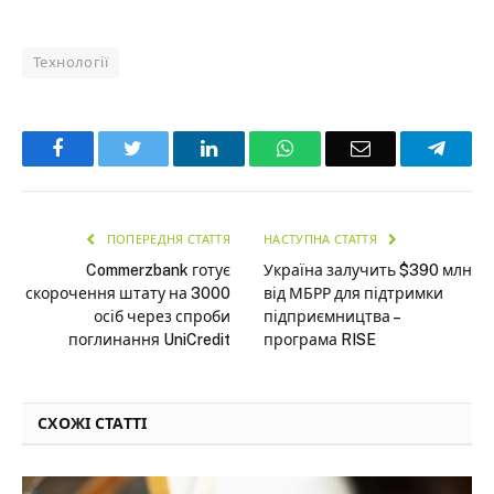
Технології
Facebook
Twitter
LinkedIn
WhatsApp
Email
Teleg
ПОПЕРЕДНЯ СТАТТЯ
НАСТУПНА СТАТТЯ
Commerzbank готує
Україна залучить $390 млн
скорочення штату на 3000
від МБРР для підтримки
осіб через спроби
підприємництва –
поглинання UniCredit
програма RISE
СХОЖІ СТАТТІ