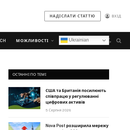
НАДІСЛАТИ СТАТТЮ
ВХІД
Ukrainian
ECH
МОЖЛИВОСТІ
ОСТАННІ ПО ТЕМІ
США та Британія посилюють
співпрацю у регулюванні
цифрових активів
5 Серпня 2026
Nova Post розширила мережу