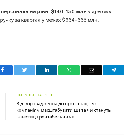
персоналу на рівні $140–150 млн
у другому
иручку за квартал у межах $664–665 млн.
Facebook
Twitter
LinkedIn
WhatsApp
Email
Telegra
НАСТУПНА СТАТТЯ
Від впровадження до оркестрації: як
компаніям масштабувати ШІ та чи стануть
інвестиції рентабельними