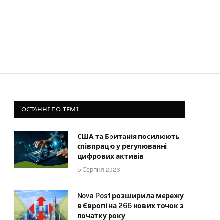
ОСТАННІ ПО ТЕМІ
США та Британія посилюють
співпрацю у регулюванні
цифрових активів
5 Серпня 2026
Nova Post розширила мережу
в Європі на 266 нових точок з
початку року