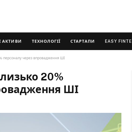
 АКТИВИ
ТЕХНОЛОГІЇ
СТАРТАПИ
EASY FINT
0% персоналу через впровадження ШІ
 близько 20%
ровадження ШІ