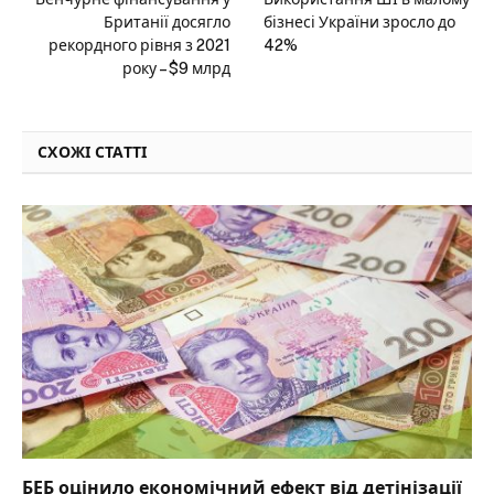
Британії досягло
бізнесі України зросло до
рекордного рівня з 2021
42%
року – $9 млрд
СХОЖІ СТАТТІ
БЕБ оцінило економічний ефект від детінізації