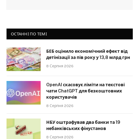
ОСТАННІ ПО ТЕМІ
БЕБ оцінило економічний ефект від
детінізації за пів року у 13,8 млрд грн
8 Серпня 2026
OpenAI скасовує ліміти на текстові
чати ChatGPT для безкоштовних
користувачів
8 Серпня 2026
НБУ оштрафував два банки та 19
небанківських фінустанов
8 Серпня 2026