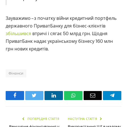
Зауважимо – з початку війни кредитний портфель
державного ПриватБанку для бізнес-клієнтів
збільшився
втричі і сягає 50 млрд грн. Щодня
ПриватБанк надає українському бізнесу 160 млн
грн нових кредитів.
Фінанси
Facebook
Twitter
LinkedIn
WhatsApp
Email
Teleg
ПОПЕРЕДНЯ СТАТТЯ
НАСТУПНА СТАТТЯ
Венчурне фінансування у
Використання ШІ в малому