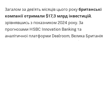
Загалом за дев’ять місяців цього року
британські
компанії отримали $17,3 млрд інвестицій
,
зрівнявшись з показником 2024 року. За
прогнозами HSBC Innovation Banking та
аналітичної платформи Dealroom, Велика Британія
завершить рік з показником близько $23 млрд, що
стане найкращим результатом з 2022 року.
Зросла як кількість угод, так і їхня вартість.
Протягом року відбулося 12 транзакцій обсягом
понад $100 млн та дві угоди на суму більше
мільярда доларів кожна.
Найбільше
фінансування отримав фінтех-сектор — $5,3
мільярда
, включно з $2 мільярдами, які залучив
Revolut.