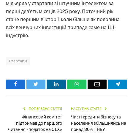
мільярда у стартапи зі штучним інтелектом за
перші дев’ять місяців 2025 року. Поточний рік
стане першим в історії, коли більше як половина
всіх венчурних інвестицій припаде саме на ШІ-
індустрію.
Стартапи
Facebook
Twitter
LinkedIn
WhatsApp
Email
Teleg
ПОПЕРЕДНЯ СТАТТЯ
НАСТУПНА СТАТТЯ
Фінансовий комітет
Чисті кредити бізнесу та
підтримав до першого
населення збільшились на
читання «податок на OLX»
понад 30% – НБУ