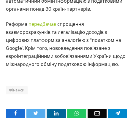
автоматичний обмін інформацією з податковими
органами понад 30 країн-партнерів.
Реформа
передбачає
спрощення
взаєморозрахунків та легалізацію доходів з
цифрових платформ за аналогією з “податком на
Google”. Крім того, нововведення пов’язане з
євроінтеграційними зобов’язаннями України щодо
міжнародного обміну податковою інформацією.
Фінанси
Facebook
Twitter
LinkedIn
WhatsApp
Email
Teleg