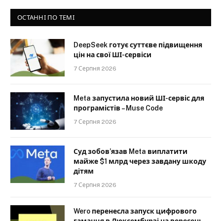
ОСТАННІ ПО ТЕМІ
DeepSeek готує суттєве підвищення
цін на свої ШІ-сервіси
7 Серпня 2026
Meta запустила новий ШІ-сервіс для
програмістів – Muse Code
7 Серпня 2026
Суд зобов’язав Meta виплатити
майже $1 млрд через завдану шкоду
дітям
7 Серпня 2026
Wero перенесла запуск цифрового