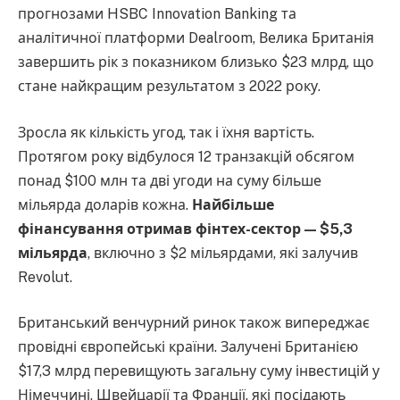
прогнозами HSBC Innovation Banking та
аналітичної платформи Dealroom, Велика Британія
завершить рік з показником близько $23 млрд, що
стане найкращим результатом з 2022 року.
Зросла як кількість угод, так і їхня вартість.
Протягом року відбулося 12 транзакцій обсягом
понад $100 млн та дві угоди на суму більше
мільярда доларів кожна.
Найбільше
фінансування отримав фінтех-сектор — $5,3
мільярда
, включно з $2 мільярдами, які залучив
Revolut.
Британський венчурний ринок також випереджає
провідні європейські країни. Залучені Британією
$17,3 млрд перевищують загальну суму інвестицій у
Німеччині, Швейцарії та Франції, які посідають