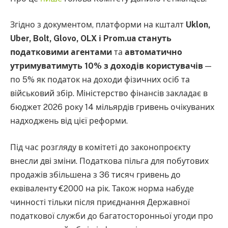
Згідно з документом, платформи на кшталт
Uklon,
Uber, Bolt, Glovo, OLX і Prom.ua стануть
податковими агентами
та
автоматично
утримуватимуть 10% з доходів користувачів
—
по 5% як податок на доходи фізичних осіб та
військовий збір. Міністерство фінансів закладає в
бюджет 2026 року 14 мільярдів гривень очікуваних
надходжень від цієї реформи.
Під час розгляду в комітеті до законопроєкту
внесли дві зміни. Податкова пільга для побутових
продажів збільшена з 36 тисяч гривень до
еквіваленту €2000 на рік. Також норма набуде
чинності тільки після приєднання Державної
податкової служби до багатосторонньої угоди про