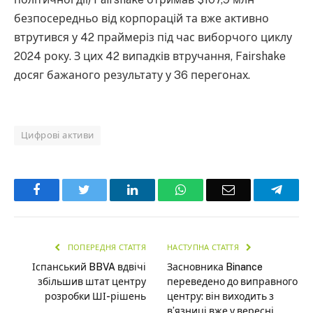
безпосередньо від корпорацій та вже активно
втрутився у 42 праймеріз під час виборчого циклу
2024 року. З цих 42 випадків втручання, Fairshake
досяг бажаного результату у 36 перегонах.
Цифрові активи
Facebook
Twitter
LinkedIn
WhatsApp
Email
Teleg
ПОПЕРЕДНЯ СТАТТЯ
НАСТУПНА СТАТТЯ
Іспанський BBVA вдвічі
Засновника Binance
збільшив штат центру
переведено до виправного
розробки ШІ-рішень
центру: він виходить з
в’язниці вже у вересні