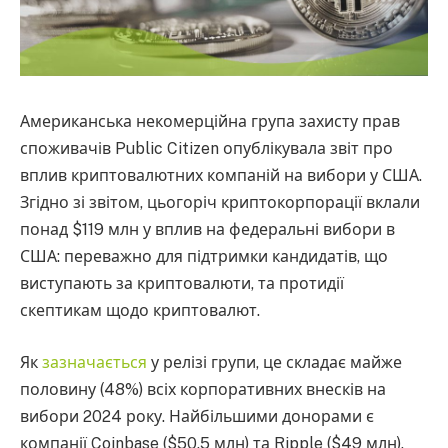
Американська некомерційна група захисту прав
споживачів Public Citizen опублікувала звіт про
вплив криптовалютних компаній на вибори у США.
Згідно зі звітом, цьогоріч криптокорпорації вклали
понад $119 млн у вплив на федеральні вибори в
США: переважно для підтримки кандидатів, що
виступають за криптовалюти, та протидії
скептикам щодо криптовалют.
Як
зазначається
у релізі групи, це складає майже
половину (48%) всіх корпоративних внесків на
вибори 2024 року. Найбільшими донорами є
компанії Coinbase ($50.5 млн) та Ripple ($49 млн).