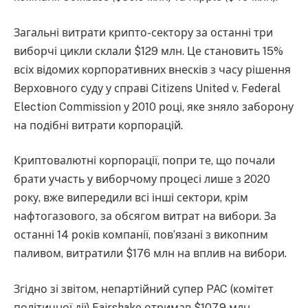
Загальні витрати крипто-сектору за останні три
виборчі цикли склали $129 млн. Це становить 15%
всіх відомих корпоративних внесків з часу рішення
Верховного суду у справі Citizens United v. Federal
Election Commission у 2010 році, яке зняло заборону
на подібні витрати корпорацій.
Криптовалютні корпорації, попри те, що почали
брати участь у виборчому процесі лише з 2020
року, вже випередили всі інші сектори, крім
нафтогазового, за обсягом витрат на вибори. За
останні 14 років компанії, пов’язані з викопним
паливом, витратили $176 млн на вплив на вибори.
Згідно зі звітом, непартійний супер PAC (комітет
політичної дії) Fairshake отримав $107,9 млн