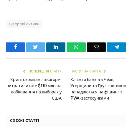
Цифрові активи
Facebook
Twitter
LinkedIn
WhatsApp
Email
Teleg
ПОПЕРЕДНЯ СТАТТЯ
НАСТУПНА СТАТТЯ
Криптокомпанії цьогоріч
Клієнти банків з Чехії,
витратили вже $119 млн на
Угорщини та Грузії активно
лобіювання на виборах у
попадаються на фішинг з
США
PWA-застосунками
СХОЖІ СТАТТІ