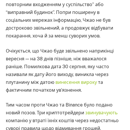
повторним входженням у суспільство” або
“виправний будинок”. Попри поширену в
соціальних мережах інформацію, Чжао не був
достроково звільнений, а продовжує відбувати
покарання, хоча й за менш суворих умов.
Очікується, що Чжао буде звільнено наприкінці
вересня — на 38 днів пізніше, ніж вважалося
раніше. Помилкова дата 30 серпня, яку часто
називали як дату його виходу, виникла через
плутанину між датою
винесення вироку
та
фактичним початком ув’язнення.
Тим часом проти Чжао та Binance було подано
новий позов. Три криптотрейдери
звинувачують
компанію у втраті їхніх коштів через недостатньо
суворі правила щодо відмивання грошей.