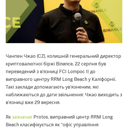
Чанпен Чжао (CZ), колишній генеральний директор
криптовалютної біржі Binance, 22 серпня був
переведений з в’язниці FCI Lompoc II до
виправного центру RRM Long Beach у Каліфорнії.
Такі заклади допомагають ув’язненим, які
наближаються до дати звільнення: Чжао виходить з
в’язниці вже 29 вересня.
Як
зазначає
Protos, виправний центр RRM Long
Beach класифікується як “офіс управління