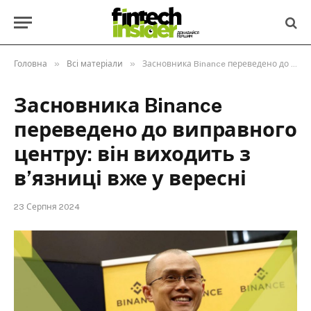
»
»
Головна
Всі матеріали
Засновника Binance переведено до виправного центру: він виходить з в’язниці вже у вересні
Засновника Binance
переведено до виправного
центру: він виходить з
в’язниці вже у вересні
23 Серпня 2024