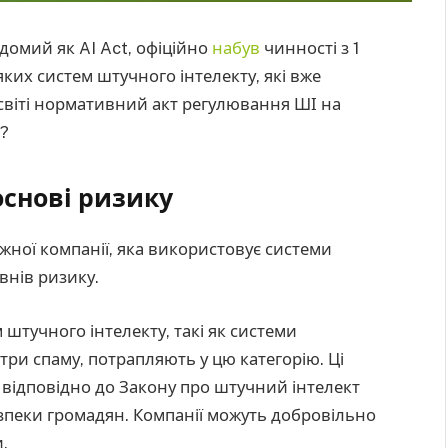
домий як AI Act, офіційно
набув
чинності з 1
яких систем штучного інтелекту, які вже
світі нормативний акт регулювання ШІ на
є?
основі ризику
жної компанії, яка використовує системи
внів ризику.
 штучного інтелекту, такі як системи
три спаму, потрапляють у цю категорію. Ці
відповідно до Закону про штучний інтелект
езпеки громадян. Компанії можуть добровільно
.