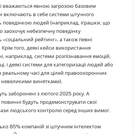
кі вважаються явною загрозою базовим
ни включають в себе системи штучного
ть поведінкою людей (наприклад, іграшки, що
о заохочує небезпечну поведінку
ь «соціальний рейтинг», а також певні
 Крім того, деякі кейси використання
і, наприклад, системи розпізнавання емоцій,
, і деякі системи для категоризації людей або
 в реальному часі для цілей правоохоронних
за невеликими винятками).
ь заборонені з лютого 2025 року. А
 повинні будуть продемонструвати свої
кази людського контролю серед інших вимог.
изько 85% компаній зі штучним інтелектом