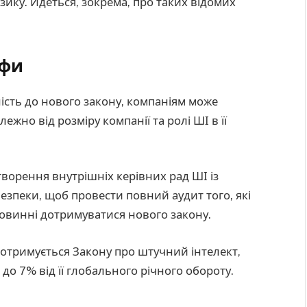
зику. Йдеться, зокрема, про таких відомих
афи
ість до нового закону, компаніям може
ежно від розміру компанії та ролі ШІ в її
ворення внутрішніх керівних рад ШІ із
безпеки, щоб провести повний аудит того, які
повинні дотримуватися нового закону.
отримується Закону про штучний інтелект,
 до 7% від її глобального річного обороту.