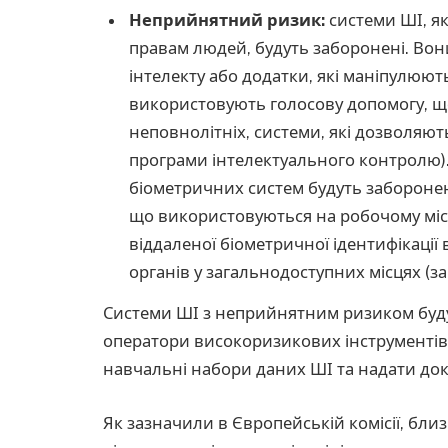
Неприйнятний ризик:
системи ШІ, я
правам людей, будуть заборонені. Во
інтелекту або додатки, які маніпулюю
використовують голосову допомогу, щ
неповнолітніх, системи, які дозволяют
програми інтелектуального контролю).
біометричних систем будуть заборонен
що використовуються на робочому місці
віддаленої біометричної ідентифікації
органів у загальнодоступних місцях (
Системи ШІ з неприйнятним ризиком будут
оператори високоризикових інструментів
навчальні набори даних ШІ та надати до
Як зазначили в Європейській комісії, бл