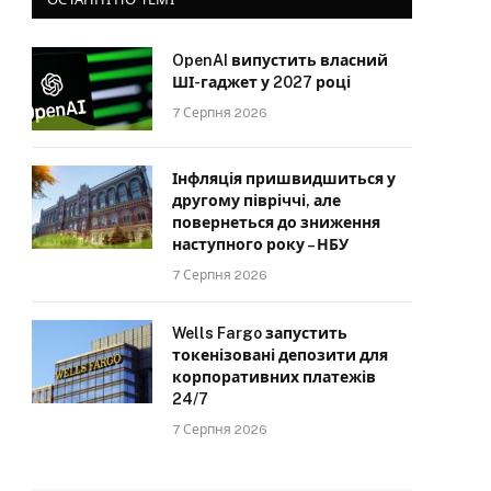
OpenAI випустить власний
ШІ-гаджет у 2027 році
7 Серпня 2026
Інфляція пришвидшиться у
другому півріччі, але
повернеться до зниження
наступного року – НБУ
7 Серпня 2026
Wells Fargo запустить
токенізовані депозити для
корпоративних платежів
24/7
7 Серпня 2026