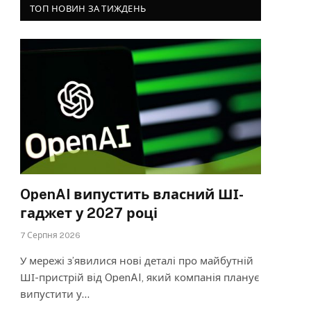
ТОП НОВИН ЗА ТИЖДЕНЬ
OpenAI випустить власний ШІ-
гаджет у 2027 році
7 Серпня 2026
У мережі з’явилися нові деталі про майбутній
ШІ-пристрій від OpenAI, який компанія планує
випустити у…