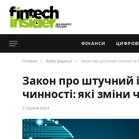
ФІНАНСИ
ЦИФРОВІ
»
»
Головна
Вибір редакції
Закон про штучний інтелект в Є
Закон про штучний і
чинності: які зміни 
2 Серпня 2024