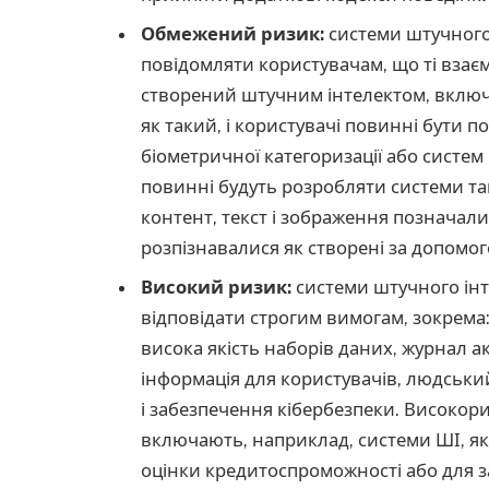
Обмежений ризик:
системи штучного і
повідомляти користувачам, що ті взає
створений штучним інтелектом, вклю
як такий, і користувачі повинні бути 
біометричної категоризації або систем
повинні будуть розробляти системи та
контент, текст і зображення позначал
розпізнавалися як створені за допомо
Високий ризик:
системи штучного інт
відповідати строгим вимогам, зокрема
висока якість наборів даних, журнал ак
інформація для користувачів, людський
і забезпечення кібербезпеки. Високор
включають, наприклад, системи ШІ, як
оцінки кредитоспроможності або для з