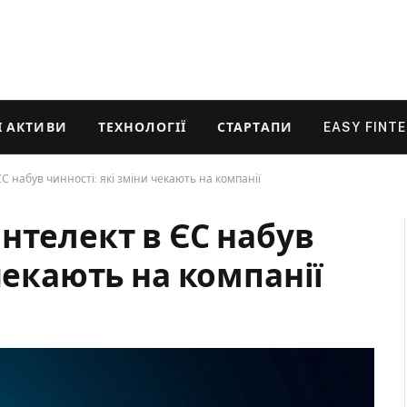
 АКТИВИ
ТЕХНОЛОГІЇ
СТАРТАПИ
EASY FINT
С набув чинності: які зміни чекають на компанії
нтелект в ЄС набув
чекають на компанії