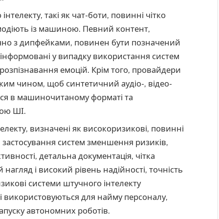
нтелекту, такі як чат-боти, повинні чітко
модіють із машиною. Певний контент,
чно з дипфейками, повинен бути позначений
поінформовані у випадку використання систем
 розпізнавання емоцій. Крім того, провайдери
ким чином, щоб синтетичний аудіо-, відео-
ися в машиночитаному форматі та
гою ШІ.
електу, визначені як високоризикові, повинні
: застосування систем зменшення ризиків,
тивності, детальна документація, чітка
 нагляд і високий рівень надійності, точність
изикові системи штучного інтелекту
і використовуються для найму персоналу,
апуску автономних роботів.