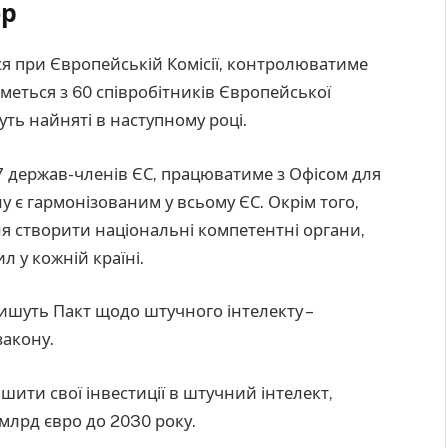
ор
ся при Європейській Комісії, контролюватиме
меться з 60 співробітників Європейської
дуть найняті в наступному році.
 27 держав-членів ЄС, працюватиме з Офісом для
у є гармонізованим у всьому ЄС. Окрім того,
ня створити національні компетентні органи,
 у кожній країні.
ишуть Пакт щодо штучного інтелекту –
закону.
шити свої інвестиції в штучний інтелект,
 млрд євро до 2030 року.