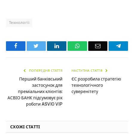
Технології
Facebook
Twitter
LinkedIn
WhatsApp
Email
Teleg
ПОПЕРЕДНЯ СТАТТЯ
НАСТУПНА СТАТТЯ
Перший банківський
ЄС розробила стратегію
застосунок для
технологічного
преміальних клієнтів:
суверенітету
АСВІО БАНК підсумовує рік
роботи ASVIO VIP
СХОЖІ СТАТТІ