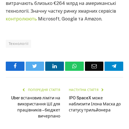
витрачають близько €264 млрд на американські
технології. Значну частку ринку хмарних сервісів
контролюють
Microsoft, Google та Amazon.
Технології
Facebook
Twitter
LinkedIn
WhatsApp
Email
Teleg
ПОПЕРЕДНЯ СТАТТЯ
НАСТУПНА СТАТТЯ
Uber встановив ліміти на
IPO SpaceX може
використання ШІ для
наблизити Ілона Маска до
працівників – бюджет
статусу трильйонера
вичерпано