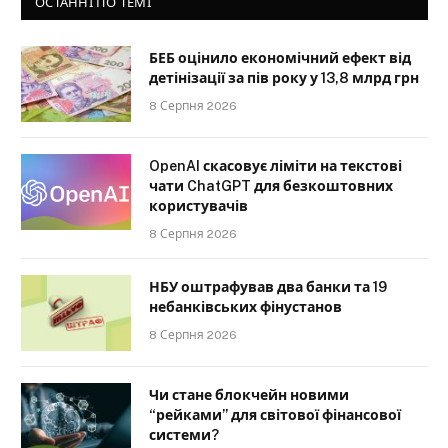
ОСТАННІ ПО ТЕМІ
БЕБ оцінило економічний ефект від
детінізації за пів року у 13,8 млрд грн
8 Серпня 2026
OpenAI скасовує ліміти на текстові
чати ChatGPT для безкоштовних
користувачів
8 Серпня 2026
НБУ оштрафував два банки та 19
небанківських фінустанов
8 Серпня 2026
Чи стане блокчейн новими
“рейками” для світової фінансової
системи?