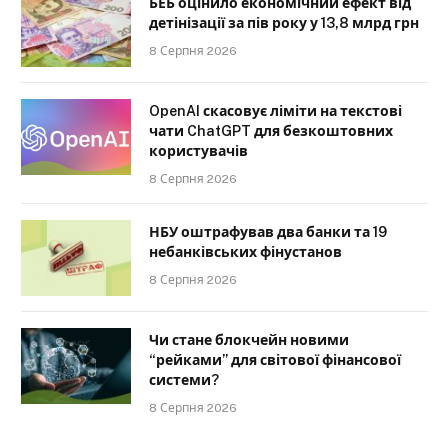
БЕБ оцінило економічний ефект від
детінізації за пів року у 13,8 млрд грн
8 Серпня 2026
OpenAI скасовує ліміти на текстові
чати ChatGPT для безкоштовних
користувачів
8 Серпня 2026
НБУ оштрафував два банки та 19
небанківських фінустанов
8 Серпня 2026
Чи стане блокчейн новими
“рейками” для світової фінансової
системи?
8 Серпня 2026