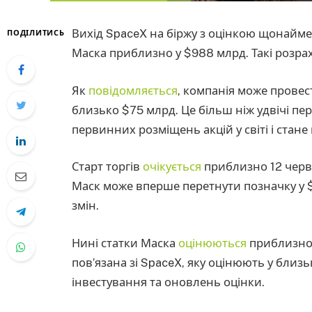
Вихід SpaceX на біржу з оцінкою щонайме
ПОДІЛИТИСЬ
Маска приблизно у $988 млрд. Такі розра
Як
повідомляється
, компанія може провес
близько $75 млрд. Це більш ніж удвічі 
первинних розміщень акцій у світі і стане
Старт торгів
очікується
приблизно 12 червн
Маск може вперше перетнути позначку у $
змін.
Нині статки Маска
оцінюються
приблизно 
пов’язана зі SpaceX, яку оцінюють у близь
інвестування та оновлень оцінки.