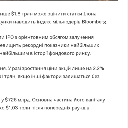
нше $1,8 трлн може оцінити статки Ілона
хунки наводить індекс мільярдерів Bloomberg.
ти IPO з орієнтовним обсягом залучення
перевищить рекордні показники найбільших
 найбільшим в історії фондового ринку.
я. У разі зростання ціни акцій лише на 2,2%
1 трлн, якщо інші фактори залишаться без
у $726 млрд. Основна частина його капіталу
ко $1,03 трлн після попередніх раундів