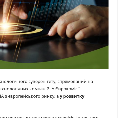
хнологічного суверенітету, спрямований на
ехнологічних компаній. У Єврокомісії
ША з європейського ринку, а
у розвитку
акон про розвиток хмарних сервісів і штучного