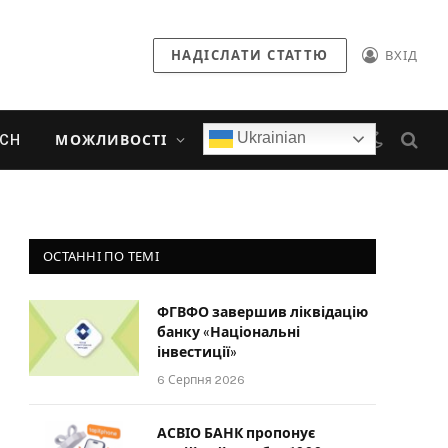
НАДІСЛАТИ СТАТТЮ
ВХІД
Ukrainian
ECH
МОЖЛИВОСТІ
ОСТАННІ ПО ТЕМІ
ФГВФО завершив ліквідацію
банку «Національні
інвестиції»
6 Серпня 2026
АСВІО БАНК пропонує