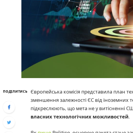
Європейська комісія представила план те
ПОДІЛИТИСЬ
зменшення залежності ЄС від іноземних т
підкреслюють, що мета не у витісненні С
власних технологічних можливостей
.
Як
пише
Politico, основою пакета стане з