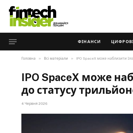
ФІНАНСИ
ЦИФРОВІ
»
»
Головна
Всі матеріали
IPO SpaceX може наблизити Іло
IPO SpaceX може на
до статусу трильйо
4 Червня 2026