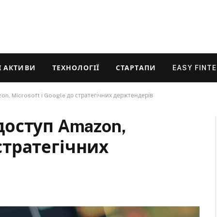
 АКТИВИ
ТЕХНОЛОГІЇ
СТАРТАПИ
EASY FINT
n, Microsoft і Google до стратегічних держтендерів
оступ Amazon,
 стратегічних