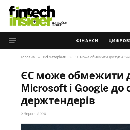
ФІНАНСИ
ЦИФРОВІ
»
»
Головна
Всі матеріали
ЄС може обмежити доступ Amazo
ЄС може обмежити д
Microsoft і Google до
держтендерів
2 Червня 2026