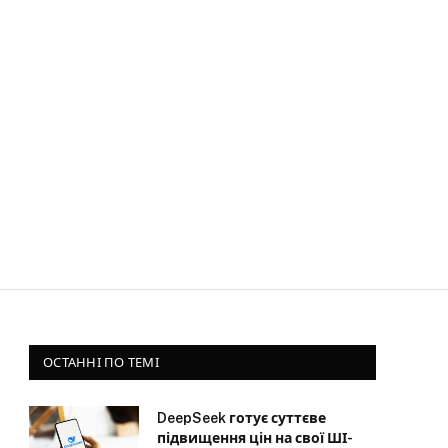
ОСТАННІ ПО ТЕМІ
DeepSeek готує суттєве
підвищення цін на свої ШІ-