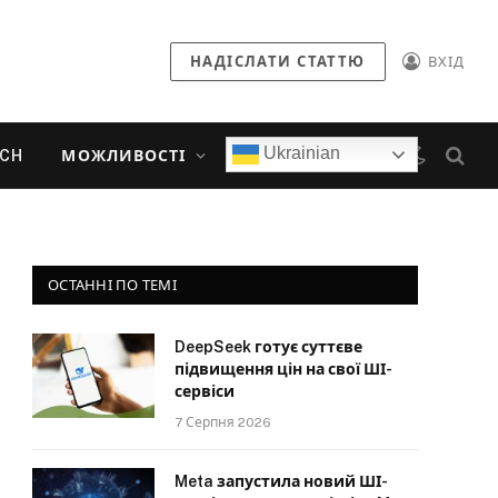
НАДІСЛАТИ СТАТТЮ
ВХІД
Ukrainian
ECH
МОЖЛИВОСТІ
ОСТАННІ ПО ТЕМІ
DeepSeek готує суттєве
підвищення цін на свої ШІ-
сервіси
7 Серпня 2026
Meta запустила новий ШІ-