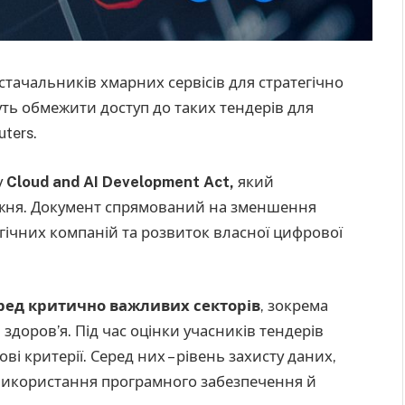
стачальників хмарних сервісів для стратегічно
ть обмежити доступ до таких тендерів для
ters.
у
Cloud and AI Development Act,
який
ижня. Документ спрямований на зменшення
гічних компаній та розвиток власної цифрової
ред критично важливих секторів
, зокрема
здоров’я. Під час оцінки учасників тендерів
ві критерії. Серед них – рівень захисту даних,
а використання програмного забезпечення й