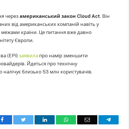
ня через
американський закон Cloud Act
. Він
аних від американських компаній навіть у
а межами країни. Це питання вже давно
нітету Європи.
ва (EPI)
заявила
про намір зменшити
овайдерів. Йдеться про технічну
о налічує близько 53 млн користувачів.
Facebook
Twitter
LinkedIn
WhatsApp
Email
Telegra