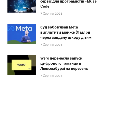
сервіс для програмістів – Muse
Code
7 Серпня 2026
Суд зобов’язав Meta
виплатити майже $1 млрд
через завдану шкоду дітям
7 Серпня 2026
Wero перенесла запуск
цифрового гаманця в
Люксембурзі на вересень
7 Серпня 2026