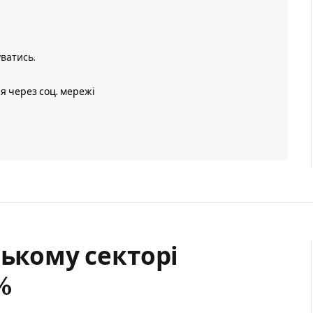
уватись
.
ія через соц. мережі
ському секторі
%