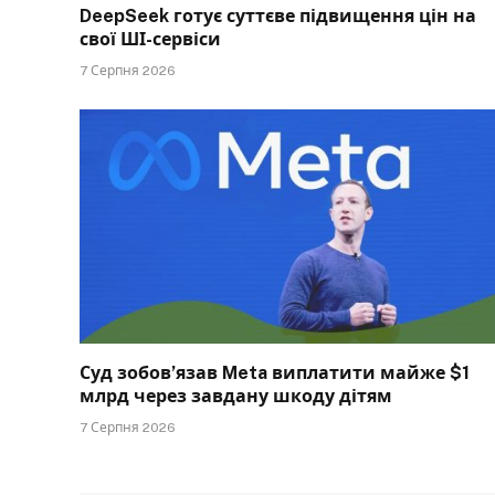
DeepSeek готує суттєве підвищення цін на
свої ШІ-сервіси
7 Серпня 2026
Суд зобов’язав Meta виплатити майже $1
млрд через завдану шкоду дітям
7 Серпня 2026