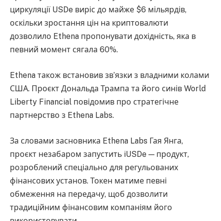
циркуляції USDe виріс до майже $6 мільярдів,
оскільки зростання цін на криптовалюти
дозволило Ethena пропонувати дохідність, яка в
певний момент сягала 60%.
Ethena також встановив зв’язки з владними колами
США. Проєкт Дональда Трампа та його синів World
Liberty Financial повідомив про стратегічне
партнерство з Ethena Labs.
За словами засновника Ethena Labs Гая Янга,
проєкт незабаром запустить iUSDe — продукт,
розроблений спеціально для регульованих
фінансових установ. Токен матиме певні
обмеження на передачу, щоб дозволити
традиційним фінансовим компаніям його
використовувати.