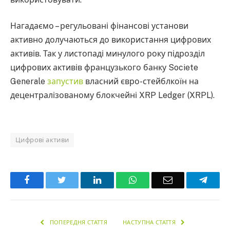
Нагадаємо – регульовані фінансові установи
активно долучаються до використання цифрових
активів. Так у листопаді минулого року підрозділ
цифрових активів французького банку Societe
Generale
запустив
власний євро-стейблкоїн на
децентралізованому блокчейні XRP Ledger (XRPL).
Цифрові активи
Facebook
Twitter
LinkedIn
WhatsApp
Email
Teleg
ПОПЕРЕДНЯ СТАТТЯ
НАСТУПНА СТАТТЯ