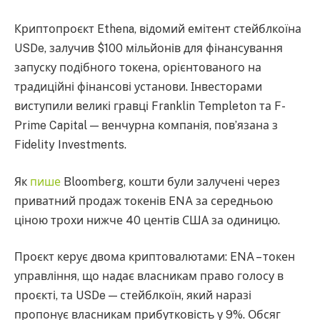
Криптопроєкт Ethena, відомий емітент стейблкоїна
USDe, залучив $100 мільйонів для фінансування
запуску подібного токена, орієнтованого на
традиційні фінансові установи. Інвесторами
виступили великі гравці Franklin Templeton та F-
Prime Capital — венчурна компанія, пов’язана з
Fidelity Investments.
Як
пише
Bloomberg, кошти були залучені через
приватний продаж токенів ENA за середньою
ціною трохи нижче 40 центів США за одиницю.
Проєкт керує двома криптовалютами: ENA – токен
управління, що надає власникам право голосу в
проєкті, та USDe — стейблкоїн, який наразі
пропонує власникам прибутковість у 9%. Обсяг