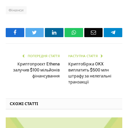
Фінанси
Facebook
Twitter
LinkedIn
WhatsApp
Email
Teleg
ПОПЕРЕДНЯ СТАТТЯ
НАСТУПНА СТАТТЯ
Криптопроєкт Ethena
Криптобіржа OKX
залучив $100 мільйонів
виплатить $500 млн
фінансування
штрафу за нелегальні
транзакції
СХОЖІ СТАТТІ