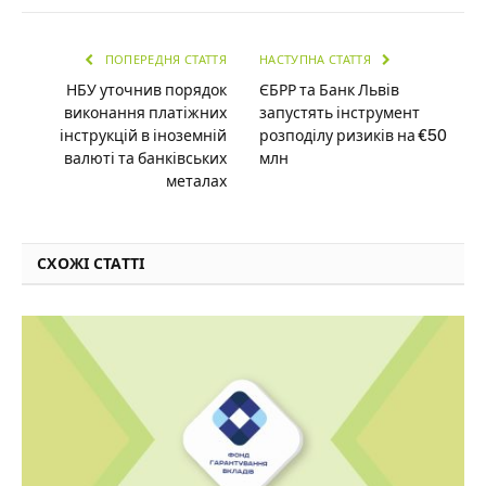
ПОПЕРЕДНЯ СТАТТЯ
НАСТУПНА СТАТТЯ
НБУ уточнив порядок
ЄБРР та Банк Львів
виконання платіжних
запустять інструмент
інструкцій в іноземній
розподілу ризиків на €50
валюті та банківських
млн
металах
СХОЖІ СТАТТІ