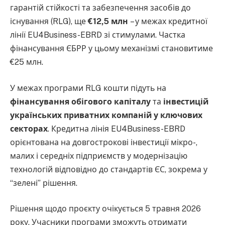
гарантій стійкості та забезпечення засобів до
існування (RLG), ще
€12,5 млн
– у межах кредитної
лінії EU4Business-EBRD зі стимулами. Частка
фінансування ЄБРР у цьому механізмі становитиме
€25 млн.
У межах програми RLG кошти підуть на
фінансування обігового капіталу
та
інвестицій
українських приватних компаній у ключових
секторах
. Кредитна лінія EU4Business-EBRD
орієнтована на довгострокові інвестиції мікро-,
малих і середніх підприємств у модернізацію
технологій відповідно до стандартів ЄС, зокрема у
“зелені” рішення.
Рішення щодо проєкту очікується 5 травня 2026
року. Учасники програми зможуть отримати