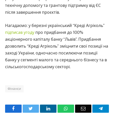
технічну допомогу та грантову підтримку від ЄС
після завершення проєктів.
Нагадаємо: у березні український “Креді Агріколь”
підписав угоду
про придбання до 100%
акціонерного капіталу банку “Львів”. Придбання
дозволить “Креді Агріколь” зміцнити свої позиції на
заході України, одночасно посилюючи позиції
банку у сегменті малого та середнього бізнесу та в
сільськогосподарському секторі.
Фінанси
Facebook
Twitter
LinkedIn
WhatsApp
Email
Teleg