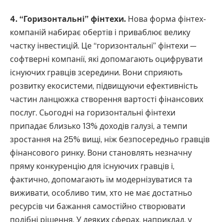
4. “Горизонтальні” фінтехи.
Нова форма фінтех-
компаній набирає обертів і приваблює велику
частку інвестицій. Це “горизонтальні” фінтехи —
софтверні компанії, які допомагають оцифрувати
існуючих гравців зсередини. Вони сприяють
розвитку екосистеми, підвищуючи ефективність
частин ланцюжка створення вартості фінансових
послуг. Сьогодні на горизонтальні фінтехи
припадає близько 13% доходів галузі, а темпи
зростання на 25% вищі, ніж безпосередньо гравців
фінансового ринку. Вони становлять незначну
пряму конкуренцію для існуючих гравців і,
фактично, допомагають їм модернізуватися та
виживати, особливо тим, хто не має достатньо
ресурсів чи бажання самостійно створювати
подібні рішення. У деяких сферах, наприклад, у