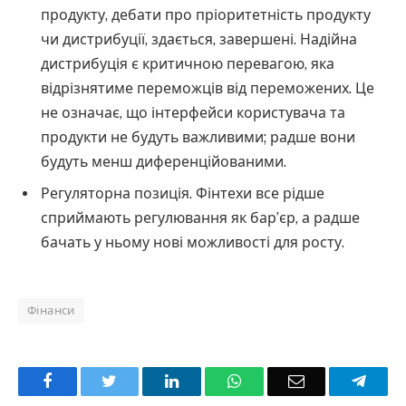
продукту, дебати про пріоритетність продукту
чи дистрибуції, здається, завершені. Надійна
дистрибуція є критичною перевагою, яка
відрізнятиме переможців від переможених. Це
не означає, що інтерфейси користувача та
продукти не будуть важливими; радше вони
будуть менш диференційованими.
Регуляторна позиція. Фінтехи все рідше
сприймають регулювання як бар’єр, а радше
бачать у ньому нові можливості для росту.
Фінанси
Facebook
Twitter
LinkedIn
WhatsApp
Email
Teleg