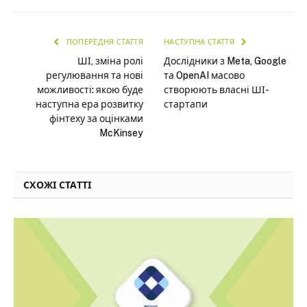
ПОПЕРЕДНЯ СТАТТЯ
НАСТУПНА СТАТТЯ
ШІ, зміна ролі
Дослідники з Meta, Google
регулювання та нові
та OpenAI масово
можливості: якою буде
створюють власні ШІ-
наступна ера розвитку
стартапи
фінтеху за оцінками
McKinsey
СХОЖІ СТАТТІ