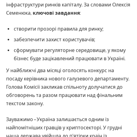
інфраструктури ринків капіталу. За словами Олексія
Семенюка,
ключові завдання
:
створити прозорі правила для ринку;
забезпечити захист користувачів;
сформувати регуляторне середовище, у якому
бізнес буде зацікавлений працювати в Україні.
У найближчі два місяці оголосять конкурс на
посаду керівника нового галузевого департаменту.
Голова Комісії закликав спільноту долучатися до
обговорень та разом працювати над фінальним
текстом закону.
Зауважимо – Україна залишається одним із
найпомітніших гравців у криптосекторі. У грудні
наша держава увійшла до п’ятірки країн із