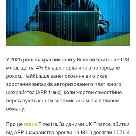
У 2025 році шахраї викрали у Великій Британії £1,28
млрд, що на 4% більше порівняно з попереднім
роком. Найбільше занепокоєння викликає
зростання випадків авторизованого платіжного
шахрайства (APP fraud), коли жертви самостійно
переказують кошти зловмисникам під впливом
обману.
Про це
пише
Finextra. За даними UK Finance, збитки
від APP-шахрайства зросли на 19% і досягли £576,4