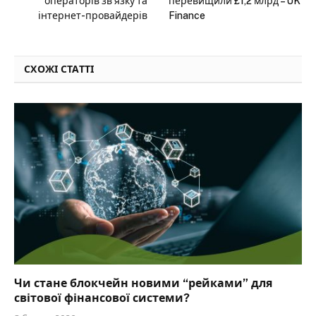
операторів зв’язку та
перевищили £1,2 млрд – UK
інтернет-провайдерів
Finance
СХОЖІ СТАТТІ
Чи стане блокчейн новими “рейками” для
світової фінансової системи?