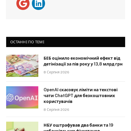
ОСТАННІ ПО ТЕМІ
БЕБ оцінило економічний ефект від
детінізації за пів року у 13,8 млрд грн
8 Серпня 2026
OpenAI скасовує ліміти на текстові
чати ChatGPT для безкоштовних
користувачів
8 Серпня 2026
НБУ оштрафував два банки та 19
небанківських фінустанов