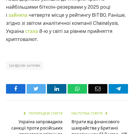
найбільшими біткоїн-резервами у 2025 році
і
зайняла
четверте місце у рейтингу BiTBO. Раніше,
згідно зі звітом аналітичної компанії Chainalysis,
Україна
стала
8-ю у світі за рівнем прийняття
криптовалют.
Цифрові активи
Facebook
Twitter
LinkedIn
WhatsApp
Email
Teleg
ПОПЕРЕДНЯ СТАТТЯ
НАСТУПНА СТАТТЯ
Україна запровадила
Втрати від фінансового
санкції проти російських
шахрайства у Британії