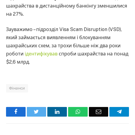
шахрайства в дистанційному банкінгу зменшилися
на 27%.
Зауважимо – підрозділ Visa Scam Disruption (VSD),
який займається виявленням і блокуванням
шахрайських схем, за трохи більше ніж два роки
роботи
ідентифікував
спроби шахрайства на понад
$2,6 млрд.
Фінанси
Facebook
Twitter
LinkedIn
WhatsApp
Email
Teleg