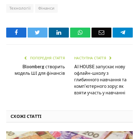
Технології
Фінанси
Facebook
Twitter
LinkedIn
WhatsApp
Email
Teleg
ПОПЕРЕДНЯ СТАТТЯ
НАСТУПНА СТАТТЯ
Bloomberg створить
AI HOUSE запускає нову
модель ШІ для фінансів
офлайн-школу з
глибинного навчання та
компʼютерного зору: як
взяти участь у навчанні
СХОЖІ СТАТТІ