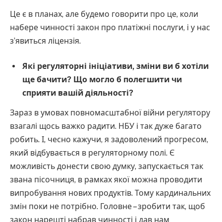
Це є в планах, але будемо говорити про це, коли
набере чинності закон про платіжні послуги, і у нас
зʼявиться ліцензія.
Які регуляторні ініціативи, зміни ви б хотіли
ще бачити? Що могло б полегшити чи
сприяти вашій діяльності?
Зараз в умовах повномасштабної війни регулятору
взагалі щось важко радити. НБУ і так дуже багато
робить. І, чесно кажучи, я задоволений прогресом,
який відбувається в регуляторному полі. Є
можливість донести свою думку, запускається так
звана пісочниця, в рамках якої можна проводити
випробування нових продуктів. Тому кардинальних
змін поки не потрібно. Головне – зробити так, щоб
закон нарешті набрав чинності і дав нам