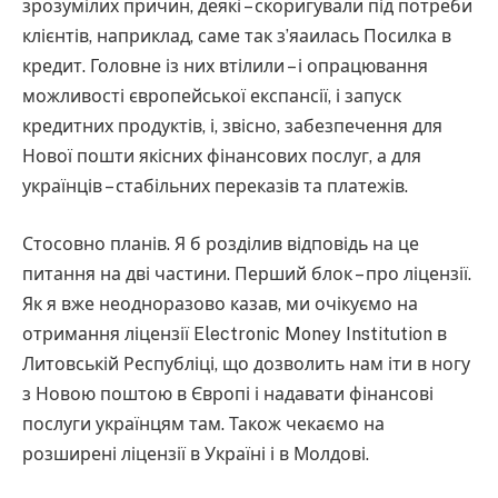
зрозумілих причин, деякі – скоригували під потреби
клієнтів, наприклад, саме так зʼяаилась Посилка в
кредит. Головне із них втілили – і опрацювання
можливості європейської експансії, і запуск
кредитних продуктів, і, звісно, забезпечення для
Нової пошти якісних фінансових послуг, а для
українців – стабільних переказів та платежів.
Стосовно планів. Я б розділив відповідь на це
питання на дві частини. Перший блок – про ліцензії.
Як я вже неодноразово казав, ми очікуємо на
отримання ліцензії Electronic Money Institution в
Литовській Республіці, що дозволить нам іти в ногу
з Новою поштою в Європі і надавати фінансові
послуги українцям там. Також чекаємо на
розширені ліцензії в Україні і в Молдові.