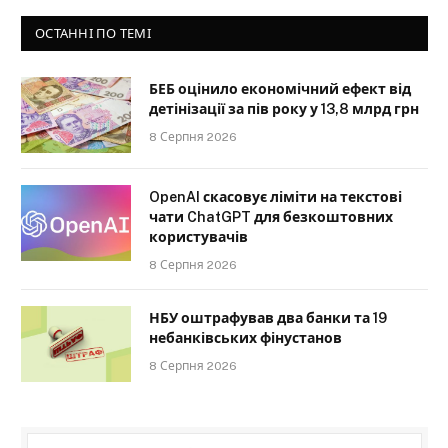
ОСТАННІ ПО ТЕМІ
БЕБ оцінило економічний ефект від
детінізації за пів року у 13,8 млрд грн
8 Серпня 2026
OpenAI скасовує ліміти на текстові
чати ChatGPT для безкоштовних
користувачів
8 Серпня 2026
НБУ оштрафував два банки та 19
небанківських фінустанов
8 Серпня 2026