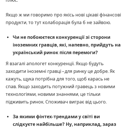
плюс.
Якщо ж ми говоримо про якісь нові цікаві фінансові
продукти, то тут колаборація була б не зайвою.
Чи не побоюєтеся конкуренції зі сторони
іноземних гравців, які, напевно, прийдуть на
український ринок після перемоги?
Я взагалі апологет конкуренції. Якщо будуть
заходити іноземні гравці – для ринку це добре. Як
кажуть, щука потрібна для того, щоб карась не
спав. Якщо заходить потужний гравець з новими
технологіями, новими знаннями, це тільки
підживить ринок. Споживач виграє від цього.
За якими фінтех-трендами у світі ви
слідкуєте найбільше? Ну, наприклад, зараз