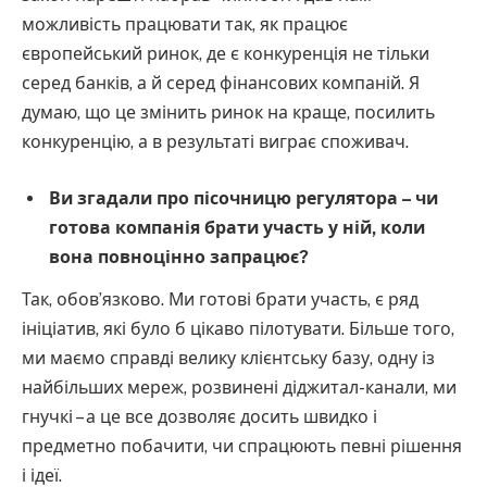
можливість працювати так, як працює
європейський ринок, де є конкуренція не тільки
серед банків, а й серед фінансових компаній. Я
думаю, що це змінить ринок на краще, посилить
конкуренцію, а в результаті виграє споживач.
Ви згадали про пісочницю регулятора – чи
готова компанія брати участь у ній, коли
вона повноцінно запрацює?
Так, обов’язково. Ми готові брати участь, є ряд
ініціатив, які було б цікаво пілотувати. Більше того,
ми маємо справді велику клієнтську базу, одну із
найбільших мереж, розвинені діджитал-канали, ми
гнучкі – а це все дозволяє досить швидко і
предметно побачити, чи спрацюють певні рішення
і ідеї.