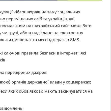
уляції кібершахраїв на тему соціальних
о переміщених осіб та українців, які
із посиланням на шахрайський сайт може бути
чи групі, або ж надіслано на електронну
іальних мережах та месенджерах, в SMS.
і ключові правила безпеки в інтернеті, які
ів.
них перевірених джерел:
чкою) органів державної влади у соцмережах;
реси яких обов’язково мають закінчуватися на
повідомлень: