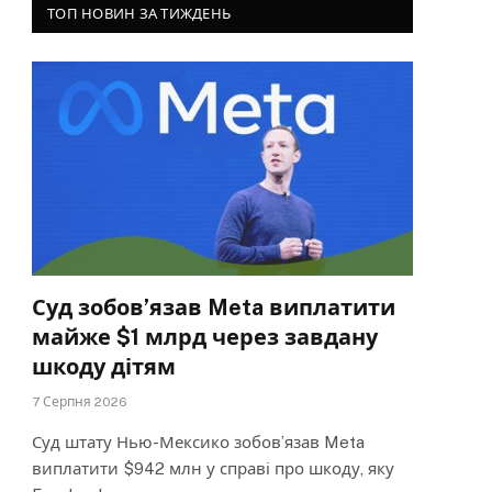
ТОП НОВИН ЗА ТИЖДЕНЬ
Суд зобов’язав Meta виплатити
майже $1 млрд через завдану
шкоду дітям
7 Серпня 2026
Суд штату Нью-Мексико зобов’язав Meta
виплатити $942 млн у справі про шкоду, яку