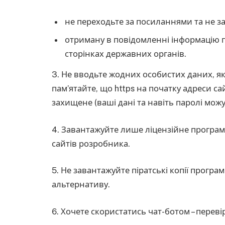
не переходьте за посиланнями та не з
отриману в повідомленні інформацію п
сторінках державних органів.
3. Не вводьте жодних особистих даних, якщ
пам’ятайте, що https на початку адреси са
захищене (ваші дані та навіть паролі можу
4. Завантажуйте лише ліцензійне програм
сайтів розробника.
5. Не завантажуйте піратські копії прогр
альтернативу.
6. Хочете скористатись чат-ботом – перев