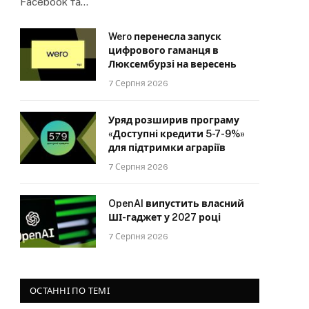
Facebook та…
Wero перенесла запуск
цифрового гаманця в
Люксембурзі на вересень
7 Серпня 2026
Уряд розширив програму
«Доступні кредити 5-7-9%»
для підтримки аграріїв
7 Серпня 2026
OpenAI випустить власний
ШІ-гаджет у 2027 році
7 Серпня 2026
ОСТАННІ ПО ТЕМІ