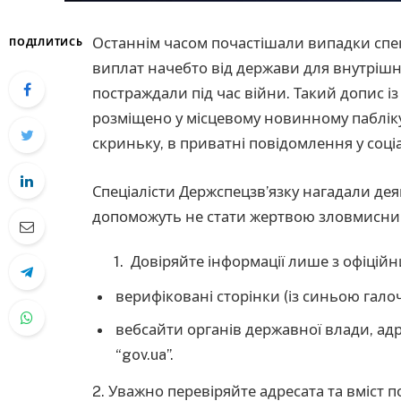
Останнім часом почастішали випадки спек
ПОДІЛИТИСЬ
виплат начебто від держави для внутрішнь
постраждали під час війни. Такий допис 
розміщено у місцевому новинному пабліку 
скриньку, в приватні повідомлення у соц
Спеціалісти Держспецзв’язку нагадали деяк
допоможуть не стати жертвою зловмисник
Довіряйте інформації лише з офіцій
верифіковані сторінки (із синьою гало
вебсайти органів державної влади, ад
“gov.ua”.
2. Уважно перевіряйте адресата та вміст 