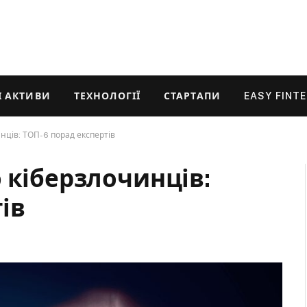
 АКТИВИ
ТЕХНОЛОГІЇ
СТАРТАПИ
EASY FINT
нців: ТОП-6 порад експертів
 кіберзлочинців:
ів