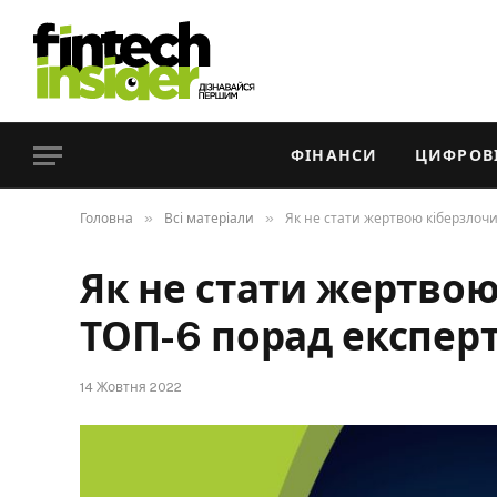
ФІНАНСИ
ЦИФРОВІ
»
»
Головна
Всі матеріали
Як не стати жертвою кіберзлочи
Як не стати жертвою
ТОП-6 порад експерт
14 Жовтня 2022