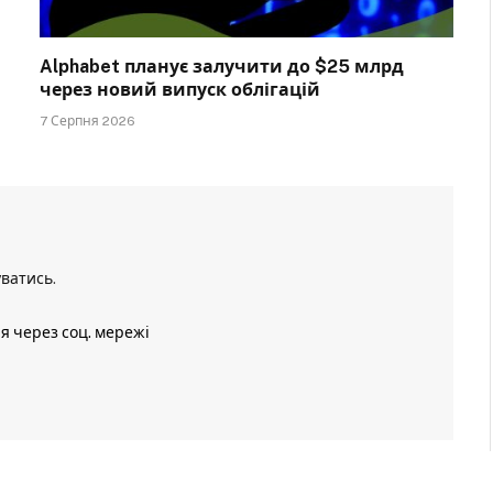
Alphabet планує залучити до $25 млрд
через новий випуск облігацій
7 Серпня 2026
уватись
.
ія через соц. мережі