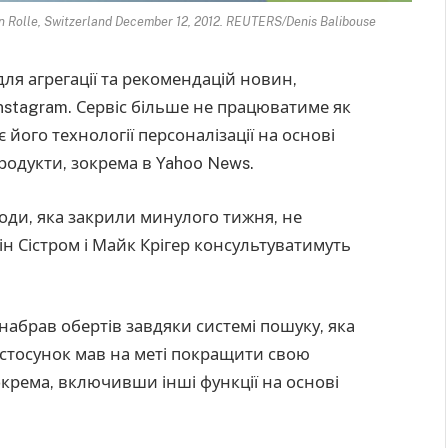
g in Rolle, Switzerland December 12, 2012. REUTERS/Denis Balibouse
 для агрегації та рекомендацій новин,
stagram. Сервіс більше не працюватиме як
 його технології персоналізації на основі
продукти, зокрема в Yahoo News.
угоди, яка закрили минулого тижня, не
н Сістром і Майк Крігер консультуватимуть
і набрав обертів завдяки системі пошуку, яка
астосунок мав на меті покращити свою
окрема, включивши інші функції на основі
.