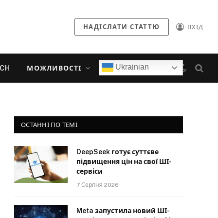
НАДІСЛАТИ СТАТТЮ
ВХІД
Ukrainian
ECH
МОЖЛИВОСТІ
ОСТАННІ ПО ТЕМІ
DeepSeek готує суттєве
підвищення цін на свої ШІ-
сервіси
7 Серпня 2026
Meta запустила новий ШІ-