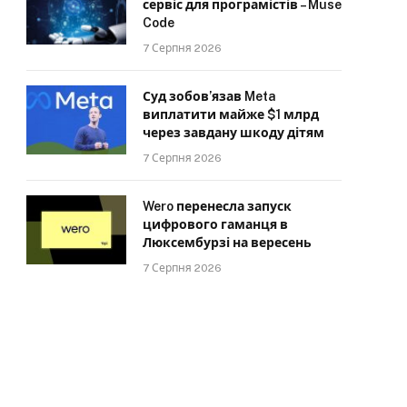
сервіс для програмістів – Muse
Code
7 Серпня 2026
Суд зобов’язав Meta
виплатити майже $1 млрд
через завдану шкоду дітям
7 Серпня 2026
Wero перенесла запуск
цифрового гаманця в
Люксембурзі на вересень
7 Серпня 2026