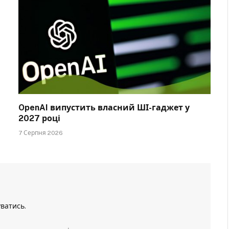
OpenAI випустить власний ШІ-гаджет у
2027 році
7 Серпня 2026
уватись
.