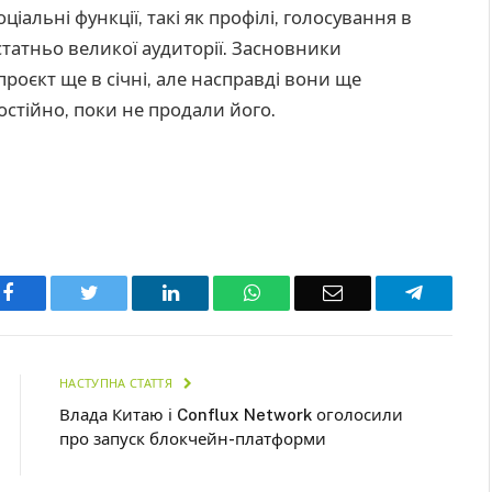
іальні функції, такі як профілі, голосування в
статньо великої аудиторії. Засновники
роєкт ще в січні, але насправді вони ще
остійно, поки не продали його.
Facebook
Twitter
LinkedIn
WhatsApp
Email
Telegra
НАСТУПНА СТАТТЯ
Влада Китаю і Conflux Network оголосили
про запуск блокчейн-платформи