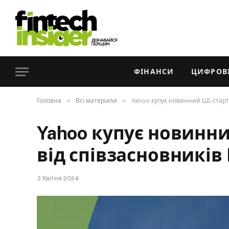
ФІНАНСИ
ЦИФРОВІ
»
»
Головна
Всі матеріали
Yahoo купує новинний ШІ-старта
Yahoo купує новинний
від співзасновників 
3 Квітня 2024