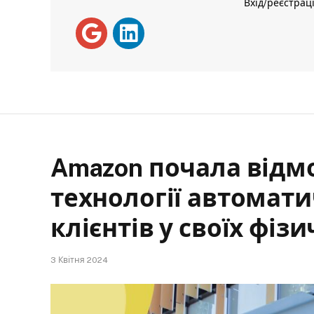
Вхід/реєстрац
Amazon почала відм
технології автомат
клієнтів у своїх фі
3 Квітня 2024