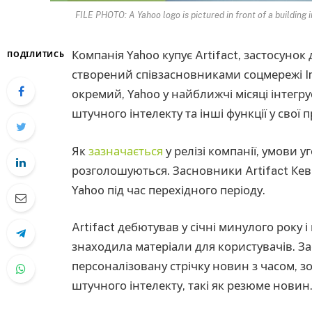
FILE PHOTO: A Yahoo logo is pictured in front of a buildin
Компанія Yahoo купує Artifact, застосунок
ПОДІЛИТИСЬ
створений співзасновниками соцмережі In
окремий, Yahoo у найближчі місяці інтегрує
штучного інтелекту та інші функції у свої 
Як
зазначається
у релізі компанії, умови 
розголошуються. Засновники Artifact Кеві
Yahoo під час перехідного періоду.
Artifact дебютував у січні минулого року 
знаходила матеріали для користувачів. З
персоналізовану стрічку новин з часом, з
штучного інтелекту, такі як резюме новин