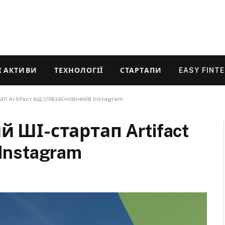
 АКТИВИ
ТЕХНОЛОГІЇ
СТАРТАПИ
EASY FINT
п Artifact від співзасновників Instagram
 ШІ-стартап Artifact
Instagram