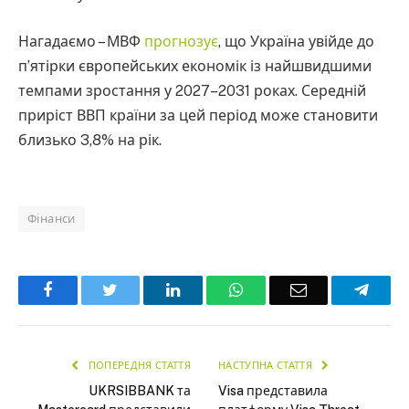
Нагадаємо – МВФ
прогнозує
, що Україна увійде до
п’ятірки європейських економік із найшвидшими
темпами зростання у 2027–2031 роках. Середній
приріст ВВП країни за цей період може становити
близько 3,8% на рік.
Фінанси
Facebook
Twitter
LinkedIn
WhatsApp
Email
Teleg
ПОПЕРЕДНЯ СТАТТЯ
НАСТУПНА СТАТТЯ
UKRSIBBANK та
Visa представила