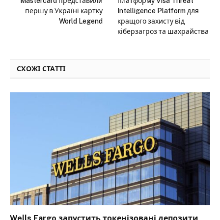
Mastercard представили
платформу Visa Threat
першу в Україні картку
Intelligence Platform для
World Legend
кращого захисту від
кіберзагроз та шахрайства
СХОЖІ СТАТТІ
Wells Fargo запустить токенізовані депозити