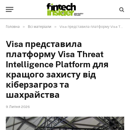
»
»
Головна
Всі матеріали
Visa представила платформу Visa Threat Intelligence Platform для кращого захисту від кіберзагроз та шахрайства
Visa представила
платформу Visa Threat
Intelligence Platform для
кращого захисту від
кіберзагроз та
шахрайства
9 Липня 2026