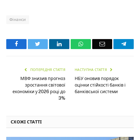
Фінанси
Facebook
Twitter
LinkedIn
WhatsApp
Email
Teleg
ПОПЕРЕДНЯ СТАТТЯ
НАСТУПНА СТАТТЯ
МВФ знизив прогноз
НБУ оновив порядок
зростання світової
оцінки стійкості банків і
економіки у 2026 році до
банківської системи
3%
СХОЖІ СТАТТІ