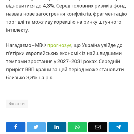
відновитися до 4,3%. Серед головних ризиків фонд
назвав нове загострення конфліктів, фрагментацію
торгівлі та можливу корекцію на ринку штучного
інтелекту.
Нагадаємо – МВФ
прогнозує
, що Україна увійде до
п’ятірки європейських економік із найшвидшими
темпами зростання у 2027–2031 роках. Середній
приріст ВВП країни за цей період може становити
близько 3,8% на рік.
Фінанси
Facebook
Twitter
LinkedIn
WhatsApp
Email
Teleg