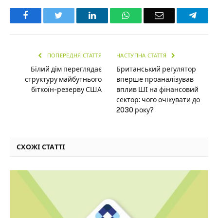
Facebook
Twitter
LinkedIn
WhatsApp
Email
Teleg
ПОПЕРЕДНЯ СТАТТЯ
НАСТУПНА СТАТТЯ
Білий дім переглядає
Британський регулятор
структуру майбутнього
вперше проаналізував
біткоїн-резерву США
вплив ШІ на фінансовий
сектор: чого очікувати до
2030 року?
СХОЖІ СТАТТІ