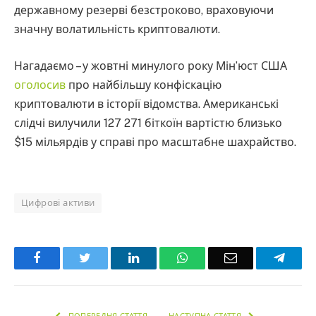
державному резерві безстроково, враховуючи
значну волатильність криптовалюти.
Нагадаємо – у жовтні минулого року Мін’юст США
оголосив
про найбільшу конфіскацію
криптовалюти в історії відомства. Американські
слідчі вилучили 127 271 біткоїн вартістю близько
$15 мільярдів у справі про масштабне шахрайство.
Цифрові активи
Facebook
Twitter
LinkedIn
WhatsApp
Email
Teleg