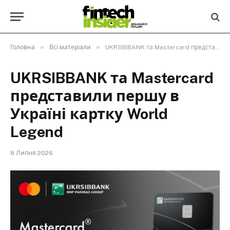
»
»
Головна
Всі матеріали
UKRSIBBANK та Mastercard представили першу в Україні картку World Legend
UKRSIBBANK та Mastercard
представили першу в
Україні картку World
Legend
8 Липня 2026