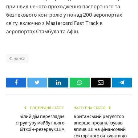
пришвидшеного проходження паспортного та
безпекового контролю у понад 200 аеропортах
світу, включно з Mastercard Fast Track в
аеропортах Стамбула та Афін.
Фінанси
Facebook
Twitter
LinkedIn
WhatsApp
Email
Teleg
ПОПЕРЕДНЯ СТАТТЯ
НАСТУПНА СТАТТЯ
Білий дім переглядає
Британський регулятор
структуру майбутнього
вперше проаналізував
біткоїн-резерву США
вплив ШІ на фінансовий
сектор: чого очікувати до