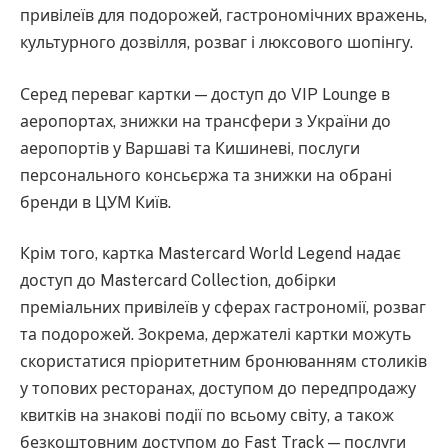
привілеїв для подорожей, гастрономічних вражень,
культурного дозвілля, розваг і люксового шопінгу.
Серед переваг картки — доступ до VIP Lounge в
аеропортах, знижки на трансфери з України до
аеропортів у Варшаві та Кишиневі, послуги
персонального консьєржа та знижки на обрані
бренди в ЦУМ Київ.
Крім того, картка Mastercard World Legend надає
доступ до Mastercard Collection, добірки
преміальних привілеїв у сферах гастрономії, розваг
та подорожей. Зокрема, держателі картки можуть
скористатися пріоритетним бронюванням столиків
у топових ресторанах, доступом до передпродажу
квитків на знакові події по всьому світу, а також
безкоштовним доступом до Fast Track — послуги